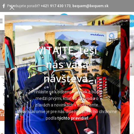
Potrebujete poradiť?
+421 917 430 173
,
bequem@bequem.sk
MENU
0,0
Mikiny
VITAJTE, teší
Domov
Pracovné odevy
Pracovné mikiny
Mikiny
Zobrazuje sa 19 výsledkov
nás vaša
Bočný panel
návšteva.
Prihláste sa k odberu noviniek a buďte
medzi prvými, ktorí sa dozvedia o
zľavách a novinkách v sortimente.
Vaše súkromie je pre nás dôležité, preto ho chránime
podľa
týchto pravidiel
Adventure407 malfini
CHORTOS Sweatshirt green