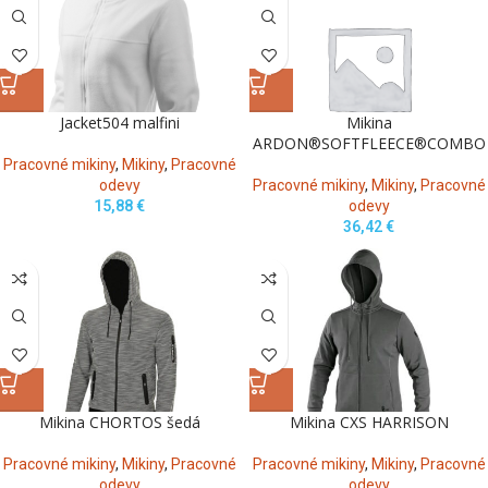
Jacket504 malfini
Mikina
ARDON®SOFTFLEECE®COMBO
Pracovné mikiny
,
Mikiny
,
Pracovné
odevy
Pracovné mikiny
,
Mikiny
,
Pracovné
15,88
€
odevy
36,42
€
Mikina CHORTOS šedá
Mikina CXS HARRISON
Pracovné mikiny
,
Mikiny
,
Pracovné
Pracovné mikiny
,
Mikiny
,
Pracovné
odevy
odevy