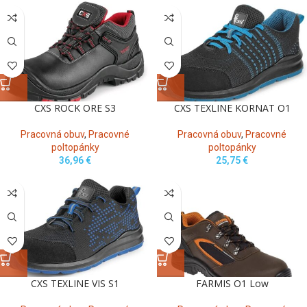
CXS ROCK ORE S3
CXS TEXLINE KORNAT O1
Pracovná obuv
,
Pracovné
Pracovná obuv
,
Pracovné
poltopánky
poltopánky
36,96
€
25,75
€
CXS TEXLINE VIS S1
FARMIS O1 Low