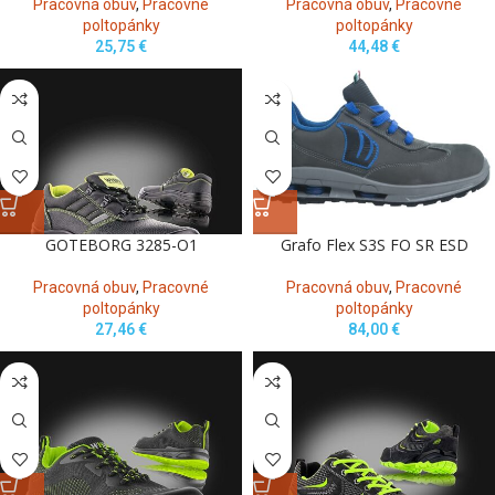
Pracovná obuv
,
Pracovné
Pracovná obuv
,
Pracovné
poltopánky
poltopánky
25,75
€
44,48
€
GOTEBORG 3285-O1
Grafo Flex S3S FO SR ESD
Pracovná obuv
,
Pracovné
Pracovná obuv
,
Pracovné
poltopánky
poltopánky
27,46
€
84,00
€