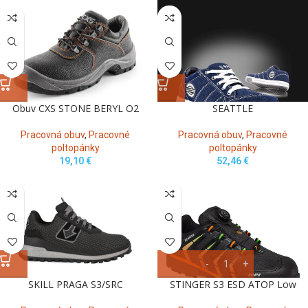
Obuv CXS STONE BERYL O2
SEATTLE
Pracovná obuv
,
Pracovné
Pracovná obuv
,
Pracovné
poltopánky
poltopánky
19,10
€
52,46
€
SKILL PRAGA S3/SRC
STINGER S3 ESD ATOP Low