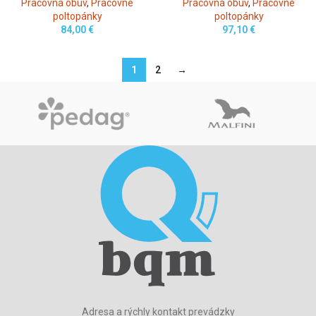
Pracovná obuv
,
Pracovné
Pracovná obuv
,
Pracovné
poltopánky
poltopánky
84,00
€
97,10
€
1
2
→
Adresa a rýchly kontakt prevádzky