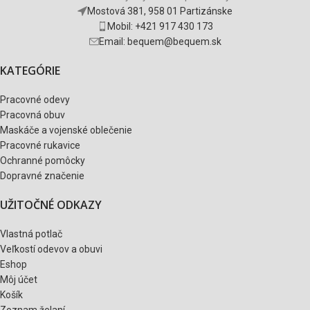
Mostová 381, 958 01 Partizánske
Mobil: +421 917 430 173
Email: bequem@bequem.sk
KATEGÓRIE
Pracovné odevy
Pracovná obuv
Maskáče a vojenské oblečenie
Pracovné rukavice
Ochranné pomôcky
Dopravné značenie
UŽITOČNÉ ODKAZY
Vlastná potlač
Veľkostí odevov a obuvi
Eshop
Môj účet
Košík