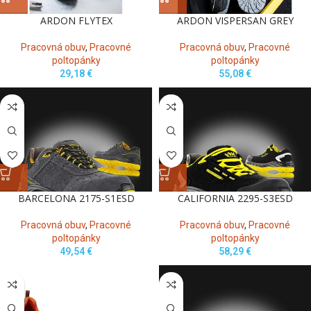
ARDON FLYTEX
ARDON VISPERSAN GREY
Pracovná obuv
,
Pracovné
Pracovná obuv
,
Pracovné
poltopánky
poltopánky
29,18
€
55,08
€
BARCELONA 2175-S1ESD
CALIFORNIA 2295-S3ESD
Pracovná obuv
,
Pracovné
Pracovná obuv
,
Pracovné
poltopánky
poltopánky
49,54
€
58,29
€