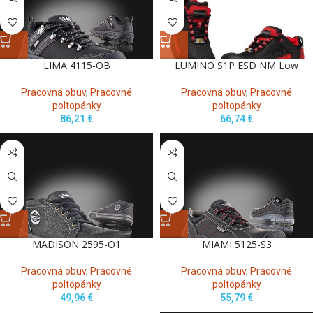
LIMA 4115-OB
LUMINO S1P ESD NM Low
Pracovná obuv
,
Pracovné
Pracovná obuv
,
Pracovné
poltopánky
poltopánky
86,21
€
66,74
€
MADISON 2595-O1
MIAMI 5125-S3
Pracovná obuv
,
Pracovné
Pracovná obuv
,
Pracovné
poltopánky
poltopánky
49,96
€
55,79
€