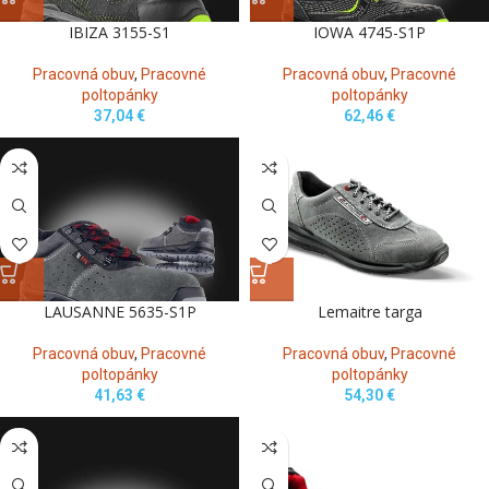
IBIZA 3155-S1
IOWA 4745-S1P
Pracovná obuv
,
Pracovné
Pracovná obuv
,
Pracovné
poltopánky
poltopánky
37,04
€
62,46
€
LAUSANNE 5635-S1P
Lemaitre targa
Pracovná obuv
,
Pracovné
Pracovná obuv
,
Pracovné
poltopánky
poltopánky
41,63
€
54,30
€