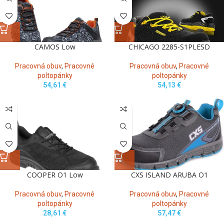
CAMOS Low
CHICAGO 2285-S1PLESD
Pracovná obuv
,
Pracovné
Pracovná obuv
,
Pracovné
poltopánky
poltopánky
54,61
€
54,13
€
COOPER O1 Low
CXS ISLAND ARUBA O1
Pracovná obuv
,
Pracovné
Pracovná obuv
,
Pracovné
poltopánky
poltopánky
28,61
€
57,47
€