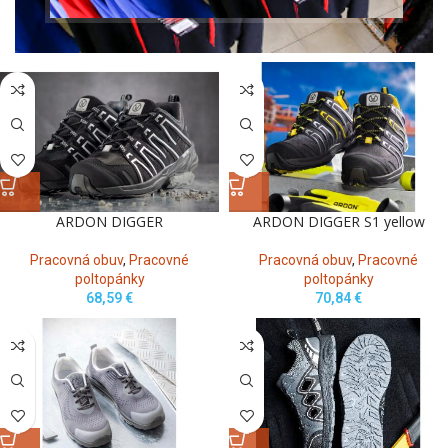
Pracovná obuv
,
Pracovné
Pracovná obuv
,
Pracovné
poltopánky
poltopánky
40,03
€
38,82
€
ARDON DIGGER
ARDON DIGGER S1 yellow
Pracovná obuv
,
Pracovné
Pracovná obuv
,
Pracovné
poltopánky
poltopánky
68,59
€
70,84
€