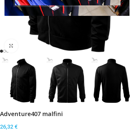
Klikni pre zväčšenie
Adventure407 malfini
26,32
€