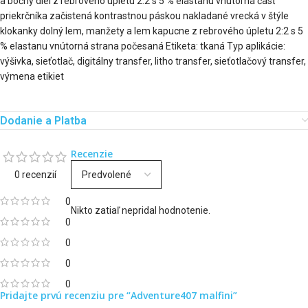
a bočný diel z rebrového úpletu 2:2 s 5 % elastanu vnútorná časť
priekrčníka začistená kontrastnou páskou nakladané vrecká v štýle
klokanky dolný lem, manžety a lem kapucne z rebrového úpletu 2:2 s 5
% elastanu vnútorná strana počesaná Etiketa: tkaná Typ aplikácie:
výšivka, sieťotlač, digitálny transfer, litho transfer, sieťotlačový transfer,
výmena etikiet
Dodanie a Platba
Recenzie
0 recenzií
0
Nikto zatiaľ nepridal hodnotenie.
0
0
0
0
Pridajte prvú recenziu pre “Adventure407 malfini”