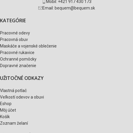
Mobil: +421 917 430 173
Email: bequem@bequem.sk
KATEGÓRIE
Pracovné odevy
Pracovná obuv
Maskáče a vojenské oblečenie
Pracovné rukavice
Ochranné pomôcky
Dopravné značenie
UŽITOČNÉ ODKAZY
Vlastná potlač
Veľkostí odevov a obuvi
Eshop
Môj účet
Košík
Zoznam želaní