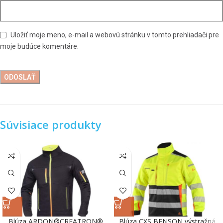
Uložiť moje meno, e-mail a webovú stránku v tomto prehliadači pre
moje budúce komentáre.
Súvisiace produkty
Blúza ARDON®CREATRON®
Blúza CXS BENSON výstražná