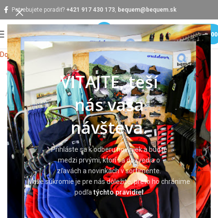
Potrebujete poradiť?
+421 917 430 173
,
bequem@bequem.sk
MENU
0,0
Domov
Pracovné odevy
Pracovné mikiny
Mikiny
VITAJTE, teší
nás vaša
návšteva.
Prihláste sa k odberu noviniek a buďte
medzi prvými, ktorí sa dozvedia o
zľavách a novinkách v sortimente.
Vaše súkromie je pre nás dôležité, preto ho chránime
podľa
týchto pravidiel