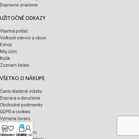
Dopravné značenie
UŽITOČNÉ ODKAZY
Vlastná potlač
Veľkostí odevov a obuvi
Eshop
Môj účet
Košík
Zoznam želaní
VŠETKO O NÁKUPE
Často kladené otázky
Doprava a doručenie
Obchodné podmienky
GDPR a cookies
Výmena tovaru
Vrátenie tovaru
0
Reklamácia tovaru
Obchod
Zoznam želaní
Košík
Môj účet
Odstúpenie od zmluvy