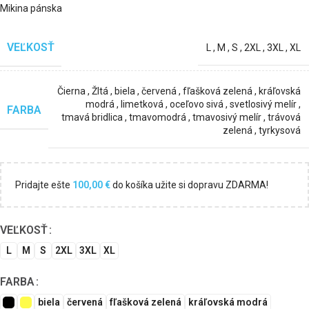
Mikina pánska
VEĽKOSŤ
L
,
M
,
S
,
2XL
,
3XL
,
XL
Čierna
,
Žltá
,
biela
,
červená
,
fľašková zelená
,
kráľovská
modrá
,
limetková
,
oceľovo sivá
,
svetlosivý melír
,
FARBA
tmavá bridlica
,
tmavomodrá
,
tmavosivý melír
,
trávová
zelená
,
tyrkysová
Pridajte ešte
100,00
€
do košíka užite si dopravu ZDARMA!
VEĽKOSŤ
L
M
S
2XL
3XL
XL
FARBA
biela
červená
fľašková zelená
kráľovská modrá