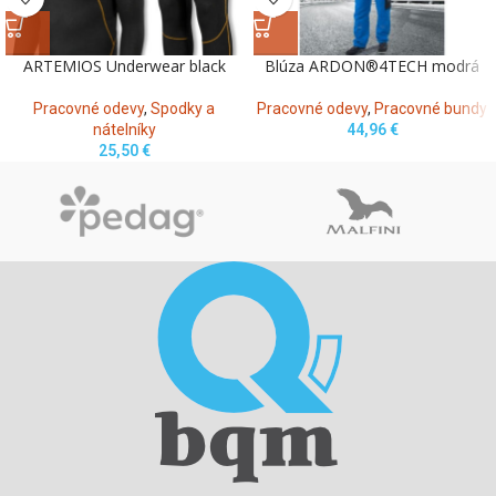
ARTEMIOS Underwear black
Blúza ARDON®4TECH modrá
Pracovné odevy
,
Spodky a
Pracovné odevy
,
Pracovné bundy
nátelníky
44,96
€
25,50
€