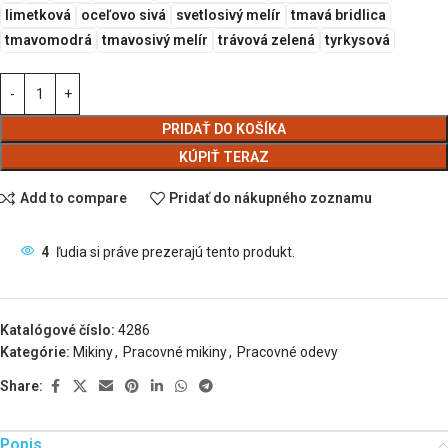
limetková
oceľovo sivá
svetlosivý melír
tmavá bridlica
tmavomodrá
tmavosivý melír
trávová zelená
tyrkysová
PRIDAŤ DO KOŠÍKA
KÚPIŤ TERAZ
Add to compare
Pridať do nákupného zoznamu
4
ľudia si práve prezerajú tento produkt.
Katalógové číslo:
4286
Kategórie:
Mikiny
,
Pracovné mikiny
,
Pracovné odevy
Share:
Popis