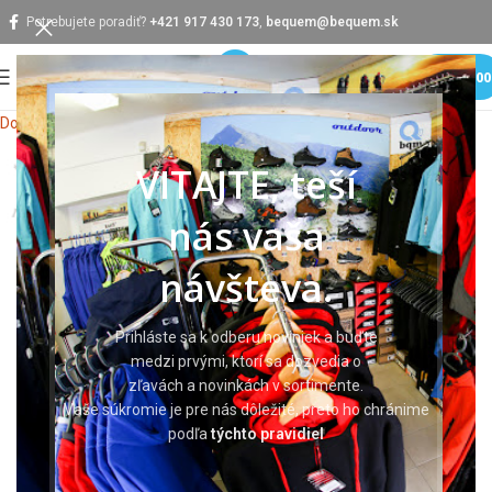
Potrebujete poradiť?
+421 917 430 173
,
bequem@bequem.sk
MENU
0,0
Domov
Pracovné odevy
Pracovné mikiny
Mikiny
VITAJTE, teší
nás vaša
návšteva.
Prihláste sa k odberu noviniek a buďte
medzi prvými, ktorí sa dozvedia o
zľavách a novinkách v sortimente.
Vaše súkromie je pre nás dôležité, preto ho chránime
podľa
týchto pravidiel