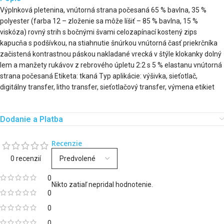
Výplnková pletenina, vnútorná strana počesaná 65 % bavlna, 35 %
polyester (farba 12 – zloženie sa môže líšiť – 85 % bavlna, 15 %
viskóza) rovný strih s bočnými švami celozapínací kostený zips
kapucňa s podšívkou, na stiahnutie šnúrkou vnútorná časť priekrčníka
začistená kontrastnou páskou nakladané vrecká v štýle klokanky dolný
lem a manžety rukávov z rebrového úpletu 2:2 s 5 % elastanu vnútorná
strana počesaná Etiketa: tkaná Typ aplikácie: výšivka, sieťotlač,
digitálny transfer, litho transfer, sieťotlačový transfer, výmena etikiet
Dodanie a Platba
Recenzie
0 recenzií
0
Nikto zatiaľ nepridal hodnotenie.
0
0
0