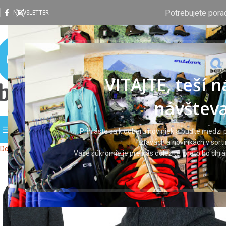
Potrebujete pora
NEWSLETTER
VITAJTE, teší 
návšteva
PREHLIADAŤ KATEGÓRIE
DOMOV
OBCHOD
VLASTNÁ P
Prihláste sa k odberu noviniek a buďte medzi p
zľavách a novinkách v sort
Domov
Pracovné odevy
Pracovné mikiny
Mikiny
OLYMPOS Sweatshirt
Vaše súkromie je pre nás dôležité, preto ho ch