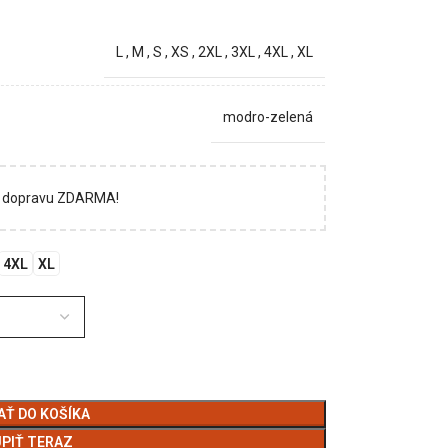
L
,
M
,
S
,
XS
,
2XL
,
3XL
,
4XL
,
XL
modro-zelená
si dopravu ZDARMA!
4XL
XL
AŤ DO KOŠÍKA
PIŤ TERAZ