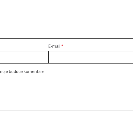
*
E-mail
e moje budúce komentáre.