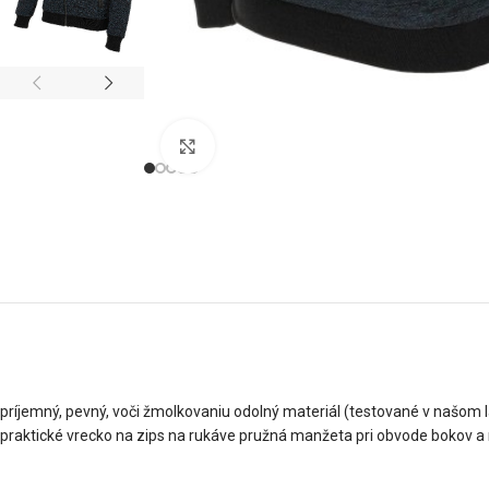
Klikni pre zväčšenie
príjemný, pevný, voči žmolkovaniu odolný materiál (testované v našom l
praktické vrecko na zips na rukáve pružná manžeta pri obvode bokov a