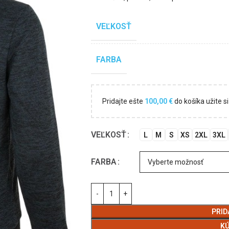
VEĽKOSŤ
FARBA
Pridajte ešte
100,00
€
do košíka užite 
VEĽKOSŤ
L
M
S
XS
2XL
3XL
FARBA
PRID
KÚ