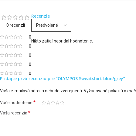
Recenzie
0 recenzií
0
Nikto zatiaľ nepridal hodnotenie.
0
0
0
0
Pridajte prvú recenziu pre “OLYMPOS Sweatshirt blue/grey”
Vaša e-mailová adresa nebude zverejnená.
Vyžadované polia sú ozna
*
Vaše hodnotenie
*
Vaša recenzia