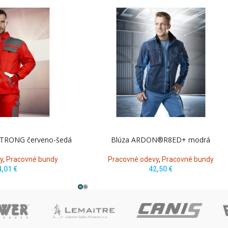
TRONG červeno-šedá
Blúza ARDON®R8ED+ modrá
y
,
Pracovné bundy
Pracovné odevy
,
Pracovné bundy
4,01
€
42,50
€