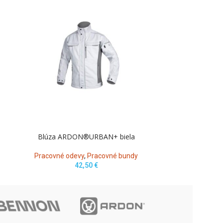
Blúza ARDON®URBAN+ biela
Bund
Pracovné odevy
,
Pracovné bundy
Pracovné o
42,50
€