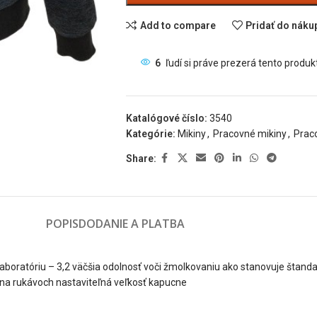
Add to compare
Pridať do nák
6
ľudí si práve prezerá tento produkt
Katalógové číslo:
3540
Kategórie:
Mikiny
,
Pracovné mikiny
,
Prac
Share:
POPIS
DODANIE A PLATBA
aboratóriu – 3,2 väčšia odolnosť voči žmolkovaniu ako stanovuje štanda
 na rukávoch nastaviteľná veľkosť kapucne