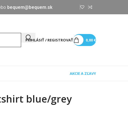
ebo
bequem@bequem.sk
PRIHLÁSIŤ / REGISTROVAŤ
0,00
€
AKCIE A ZĽAVY
hirt blue/grey