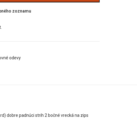
upného zoznamu
.
ovné odevy
rd) dobre padnúci strih 2 bočné vrecká na zips