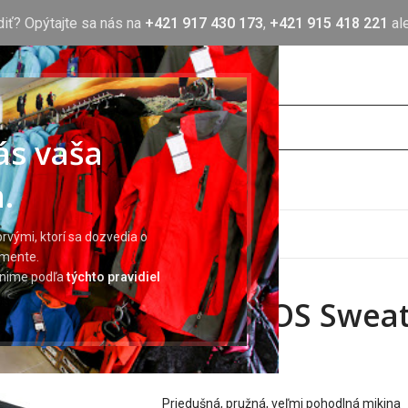
diť? Opýtajte sa nás na
+421 917 430 173
,
+421 915 418 221
al
nás vaša
.
OTLAČ
BLOG
O NÁS
KONTAKT
rvými, ktorí sa dozvedia o
imente.
 blue/grey
ránime podľa
týchto pravidiel
OLYMPOS Sweats
29,95
€
Priedušná, pružná, veľmi pohodlná mikina