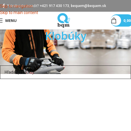
Skip to navigation
Potrebujete poradiť?
+421 917 430 173
,
bequem@bequem.sk
Skip to main content
MENU
0,0
Klobúky
Domov
Pracovné odevy
Čiapky a šiltovky
Klobúky
Neboli nájdené žiadne produkty zodpovedajúce vášmu výberu.