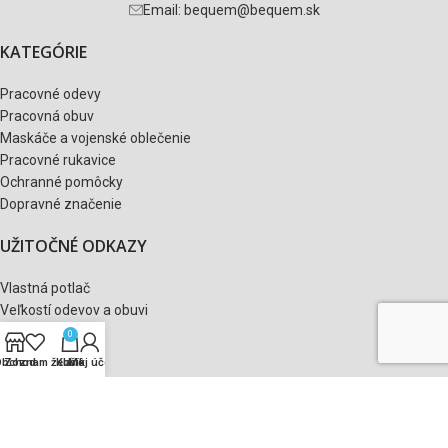
Email: bequem@bequem.sk
KATEGÓRIE
Pracovné odevy
Pracovná obuv
Maskáče a vojenské oblečenie
Pracovné rukavice
Ochranné pomôcky
Dopravné značenie
UŽITOČNÉ ODKAZY
Vlastná potlač
Veľkostí odevov a obuvi
Eshop
0
Môj účet
Obchod
Zoznam želaní
Košík
Môj účet
Košík
Zoznam želaní
VŠETKO O NÁKUPE