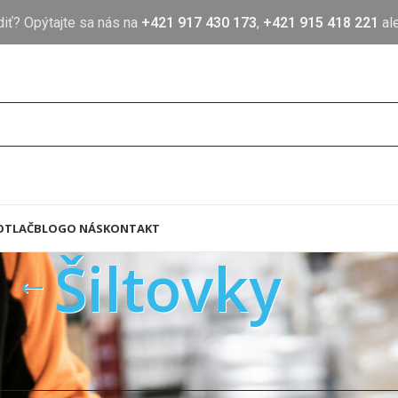
diť? Opýtajte sa nás na
+421 917 430 173
,
+421 915 418 221
al
OTLAČ
BLOG
O NÁS
KONTAKT
Šiltovky
evy
Čiapky a šiltovky
Šiltovky
ne produkty zodpovedajúce vášmu výberu.