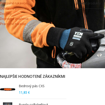
Pracovné rukavice
Ochranné pomôcky
Doplnky
Dopravné značenie
Pracovné náradie
FILTROVAŤ PODĽA STAVU SKLADU
V zľave
Na sklade
NAJLEPŠIE HODNOTENÉ ZÁKAZNÍKMI
Bedrový pás CXS
11,83
€
Bunda softshellová