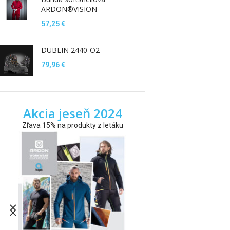
ARDON®VISION
57,25
€
DUBLIN 2440-O2
79,96
€
Akcia jeseň 2024
Zľava 15% na produkty z letáku