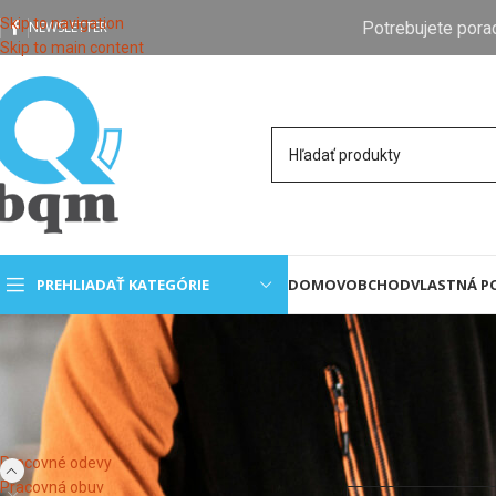
Skip to navigation
Potrebujete pora
NEWSLETTER
Skip to main content
PREHLIADAŤ KATEGÓRIE
DOMOV
OBCHOD
VLASTNÁ P
KATEGÓRIE PRODUKTOV
Domov
Pracovné od
Pracovné odevy
Neboli nájdené žiad
Pracovná obuv