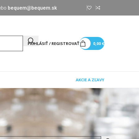
ebo
bequem@bequem.sk
PRIHLÁSIŤ / REGISTROVAŤ
0,00
€
AKCIE A ZĽAVY