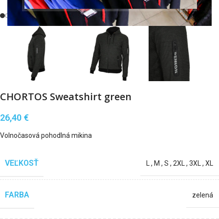
Klikni pre zväčšenie
CHORTOS Sweatshirt green
26,40
€
Volnočasová pohodlná mikina
VEĽKOSŤ
L
,
M
,
S
,
2XL
,
3XL
,
XL
FARBA
zelená