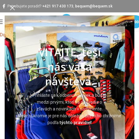
Potrebujete poradiť?
+421 917 430 173
,
bequem@bequem.sk
MENU
0,0
Domov
Pracovné odevy
Pracovné mikiny
Mikiny
VITAJTE, teší
nás vaša
návšteva.
Prihláste sa k odberu noviniek a buďte
medzi prvými, ktorí sa dozvedia o
zľavách a novinkách v sortimente.
Vaše súkromie je pre nás dôležité, preto ho chránime
podľa
týchto pravidiel