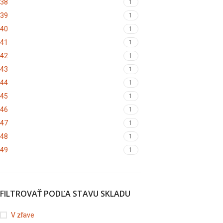
38
1
39
1
40
1
41
1
42
1
43
1
44
1
45
1
46
1
47
1
48
1
49
1
FILTROVAŤ PODĽA STAVU SKLADU
V zľave