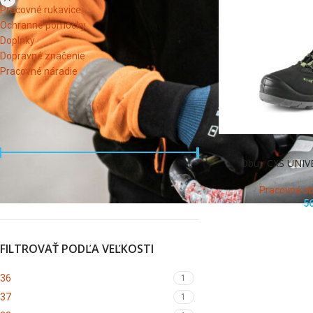
Pracovné rukavice
Ochranné pomôcky
Doplnky
Dopravné značenie
Pracovné náradie
FILTROVAŤ PODĽA CENY
Obuv CXS UNIV
Cena:
50 €
—
60 €
FILTER
Pracovná o
5
FILTROVAŤ PODĽA VEĽKOSTI
36
1
37
1