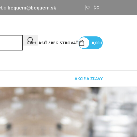
ebo
bequem@bequem.sk
PRIHLÁSIŤ / REGISTROVAŤ
0,00
€
AKCIE A ZĽAVY
18
24