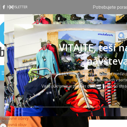
Potrebujete pora
NEWSLETTER
VITAJTE, teší 
návšteva
PREHLIADAŤ KATEGÓRIE
DOMOV
OBCHOD
VLASTNÁ P
Prihláste sa k odberu noviniek a buďte medzi p
zľavách a novinkách v sort
Vaše súkromie je pre nás dôležité, preto ho ch
KATEGÓRIE PRODUKTOV
Domov
Pracovná ob
Pracovné odevy
Pracovná obuv