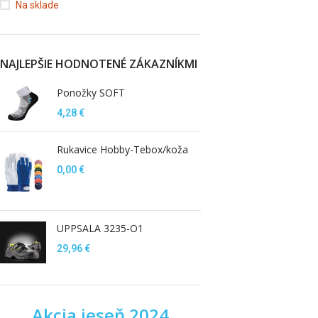
Na sklade
NAJLEPŠIE HODNOTENÉ ZÁKAZNÍKMI
Ponožky SOFT
4,28
€
Rukavice Hobby-Tebox/koža
0,00
€
UPPSALA 3235-O1
29,96
€
Akcia jeseň 2024