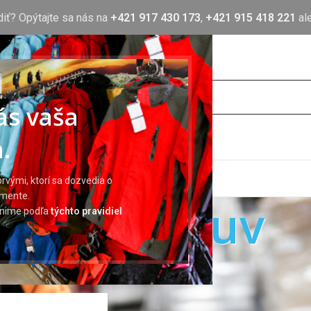
diť? Opýtajte sa nás na
+421 917 430 173
,
+421 915 418 221
al
nás vaša
.
OTLAČ
BLOG
O NÁS
KONTAKT
rvými, ktorí sa dozvedia o
imente.
Zimná obuv
ránime podľa
týchto pravidiel
uv
Zimná obuv
Zobraziť
9
12