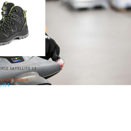
ERSE SATELLITE S3
buv
,
Zimná obuv
6,15
€