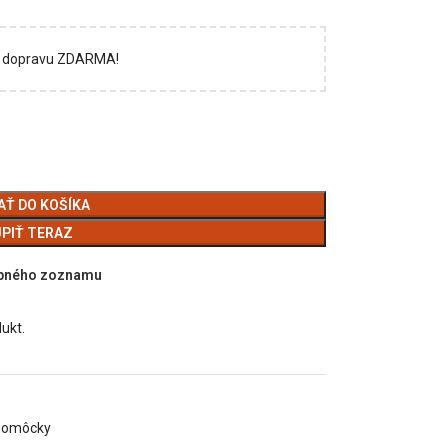
si dopravu ZDARMA!
AŤ DO KOŠÍKA
PIŤ TERAZ
upného zoznamu
dukt.
pomôcky