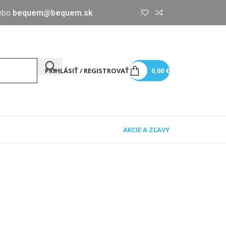
ebo
bequem@bequem.sk
PRIHLÁSIŤ / REGISTROVAŤ
0,00
€
AKCIE A ZĽAVY