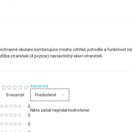
ochranné okuliare kombinujúce módny vzhľad, pohodlie a funkčnosť ny
dĺžka straničiek (4 pozície) nastaviteľný sklon straničiek
Recenzie
0 recenzií
0
Nikto zatiaľ nepridal hodnotenie.
0
0