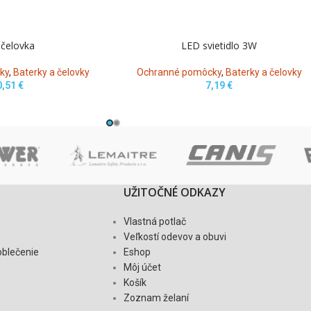
čelovka
LED svietidlo 3W
ky
,
Baterky a čelovky
Ochranné pomôcky
,
Baterky a čelovky
0,51
€
7,19
€
UŽITOČNÉ ODKAZY
Vlastná potlač
Veľkostí odevov a obuvi
oblečenie
Eshop
Môj účet
Košík
Zoznam želaní