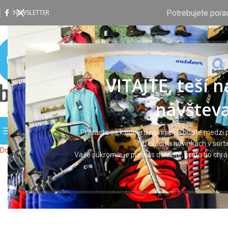
Potrebujete pora
NEWSLETTER
VITAJTE, teší 
návšteva
PREHLIADAŤ KATEGÓRIE
DOMOV
OBCHOD
VLASTNÁ P
Prihláste sa k odberu noviniek a buďte medzi p
zľavách a novinkách v sort
Domov
Ochranné pomôcky
Ochranné okuliare
Okuliare V6200
Vaše súkromie je pre nás dôležité, preto ho ch