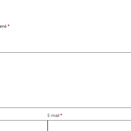
*
čené
*
E-mail