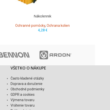
Nákolennik
Ok
Ochranné pomôcky
,
Ochrana kolien
Ochranné po
4,28
€
VŠETKO O NÁKUPE
Často kladené otázky
Doprava a doručenie
Obchodné podmienky
GDPR a cookies
Výmena tovaru
Vrátenie tovaru