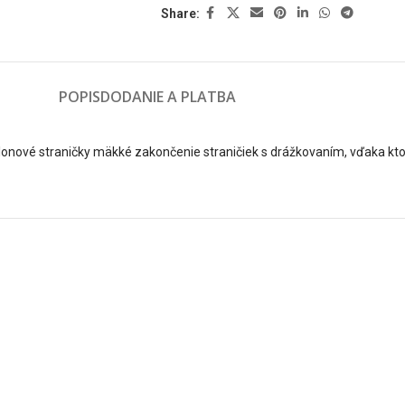
Share:
POPIS
DODANIE A PLATBA
lonové straničky mäkké zakončenie straničiek s drážkovaním, vďaka kt