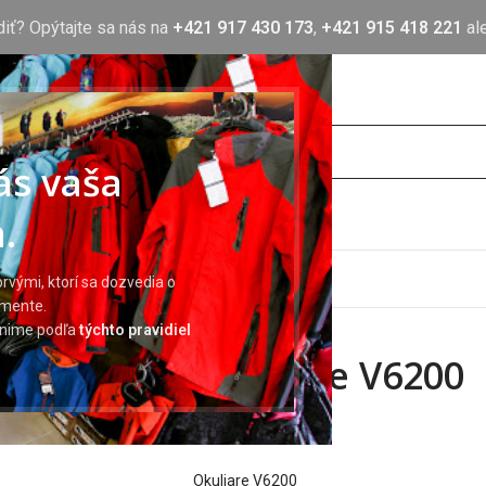
diť? Opýtajte sa nás na
+421 917 430 173
,
+421 915 418 221
al
nás vaša
.
OTLAČ
BLOG
O NÁS
KONTAKT
rvými, ktorí sa dozvedia o
imente.
ránime podľa
týchto pravidiel
Okuliare V6200
6,47
€
Okuliare V6200