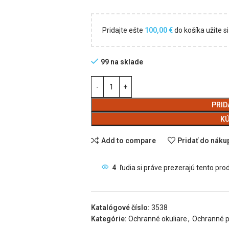
Pridajte ešte
100,00
€
do košíka užite 
99 na sklade
PRID
KÚ
Add to compare
Pridať do nák
4
ľudia si práve prezerajú tento pro
Katalógové číslo:
3538
Kategórie:
Ochranné okuliare
,
Ochranné 