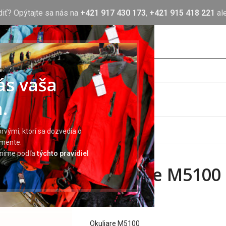
diť? Opýtajte sa nás na
+421 917 430 173
,
+421 915 418 221
al
nás vaša
.
OTLAČ
BLOG
O NÁS
KONTAKT
rvými, ktorí sa dozvedia o
imente.
ránime podľa
týchto pravidiel
Okuliare M5100
3,19
€
Okuliare M5100