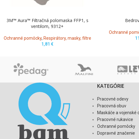
3M™ Aura™ Filtračná polomaska ​​FFP1, s
Bedrov
ventilom, 9312+
Ochranné pom
Ochranné pomôcky
,
Respirátory, masky, filtre
1
1,81
€
KATEGÓRIE
Pracovné odevy
Pracovná obuv
Maskáče a vojenské 
Pracovné rukavice
Ochranné pomôcky
Dopravné značenie