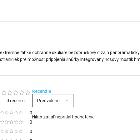
extrémne ľahké ochranné okuliare bezobrúčkový dizajn panoramatický 
straničiek pre možnosť pripojenia šnúrky integrovaný nosový mostík hm
Recenzie
0 recenzií
0
Nikto zatiaľ nepridal hodnotenie.
0
0