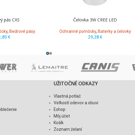
ý pás CXS
Čelovka 3W CREE LED
ôcky
,
Bedrové pásy
Ochranné pomôcky
,
Baterky a čelovky
1,83
€
29,28
€
UŽITOČNÉ ODKAZY
Vlastná potlač
Veľkostí odevov a obuvi
oblečenie
Eshop
Môj účet
Košík
Zoznam želaní