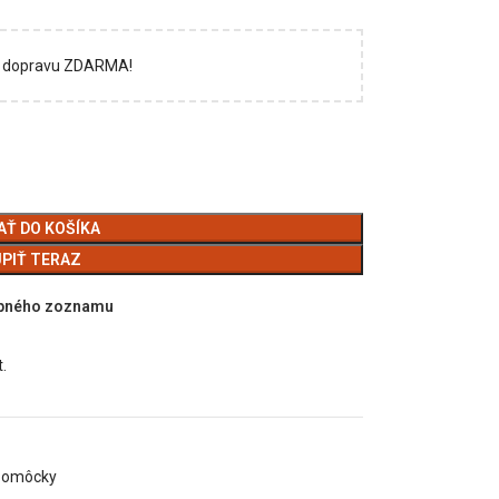
si dopravu ZDARMA!
AŤ DO KOŠÍKA
PIŤ TERAZ
upného zoznamu
.
pomôcky