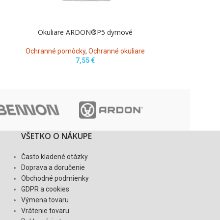
Okuliare ARDON®P5 dymové
Okul
Ochranné pomôcky
,
Ochranné okuliare
Ochranné po
7,55
€
VŠETKO O NÁKUPE
Často kladené otázky
Doprava a doručenie
Obchodné podmienky
GDPR a cookies
Výmena tovaru
Vrátenie tovaru