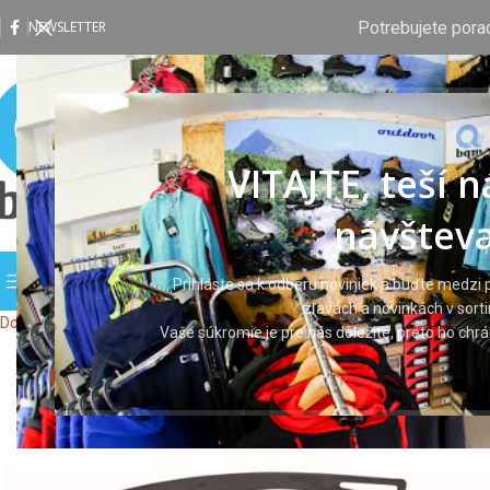
Potrebujete pora
NEWSLETTER
VITAJTE, teší 
návšteva
PREHLIADAŤ KATEGÓRIE
DOMOV
OBCHOD
VLASTNÁ P
Prihláste sa k odberu noviniek a buďte medzi p
zľavách a novinkách v sort
Domov
Ochranné pomôcky
Ochranné okuliare
Okuliare M5100
Vaše súkromie je pre nás dôležité, preto ho ch