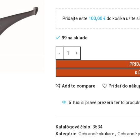
Pridajte ešte
100,00
€
do košíka užite 
99 na sklade
PRID
KÚ
Add to compare
Pridať do nák
5
ľudí si práve prezerá tento produkt
Katalógové číslo:
3534
Kategórie:
Ochranné okuliare
,
Ochranné 