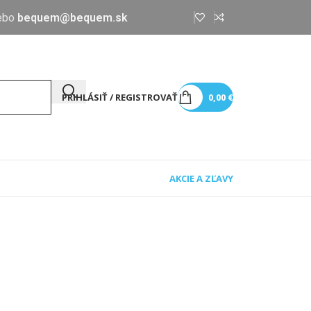
ebo
bequem@bequem.sk
PRIHLÁSIŤ / REGISTROVAŤ
0,00
€
AKCIE A ZĽAVY