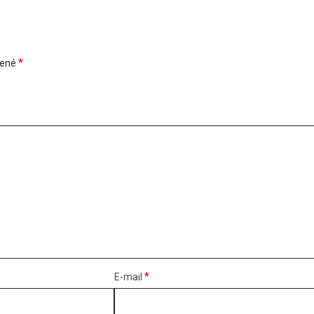
*
čené
*
E-mail