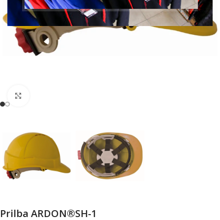
Klikni pre zväčšenie
Prilba ARDON®SH-1