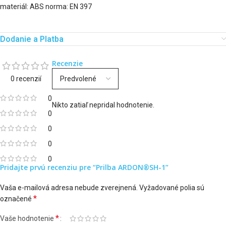
materiál: ABS norma: EN 397
Dodanie a Platba
Recenzie
0 recenzií
0
Nikto zatiaľ nepridal hodnotenie.
0
0
0
0
Pridajte prvú recenziu pre “Prilba ARDON®SH-1”
Vaša e-mailová adresa nebude zverejnená.
Vyžadované polia sú
*
označené
*
Vaše hodnotenie