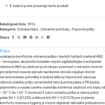
3
ľudia si práve prezerajú tento produkt.
Katalógové číslo:
3916
Kategórie:
Ochrana hlavy
,
Ochranné pomôcky
,
Pracovné prilby
Share:
Popis
vynikajúca komfortná ochranná prilba v šiestich farbách materiál ABS
– termoplast, akrylonitril-butadién-styrén najdôležitejšie mechanické
vlastnosti ABS sú odolnosť proti nárazu a pevnosť s vetracími otvormi
pre príjemné nosenie plynulé nastavenie obvodu reguluje otočné
červené koliesko pohodlný 6-bodový látkový hlavový kríž zaručuje
výbornú stabilitu prilby vymeniteľná čelová potná páska z PR bavlny,
príjemného a vysoko savého materiálu extrémna odolnosť voči teplu od
– 20 ° C do + 50 ° C životnosť 5 rokov súčasťou prilby je čelový potný
pásik SH-1-3 (D1225) a látkový kríž SH-1-4 (D1074) pre zvýšenie
komfortu nosenia a hygieny je možné objednať náhradné príslušenstvo