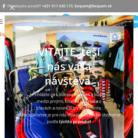
Potrebujete poradiť?
+421 917 430 173
,
bequem@bequem.sk
MENU
0,0
Domov
Ochranné pomôcky
Ochrana hlavy
Pracovné prilby
VITAJTE, teší
nás vaša
návšteva.
Prihláste sa k odberu noviniek a buďte
medzi prvými, ktorí sa dozvedia o
zľavách a novinkách v sortimente.
Vaše súkromie je pre nás dôležité, preto ho chránime
podľa
týchto pravidiel