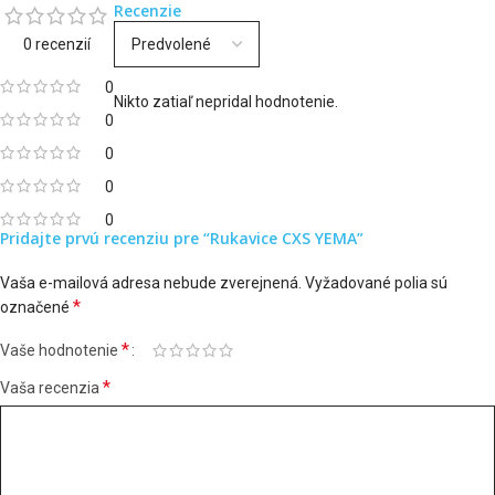
Recenzie
0 recenzií
0
Nikto zatiaľ nepridal hodnotenie.
0
0
0
0
Pridajte prvú recenziu pre “Rukavice CXS YEMA”
Vaša e-mailová adresa nebude zverejnená.
Vyžadované polia sú
*
označené
*
Vaše hodnotenie
*
Vaša recenzia