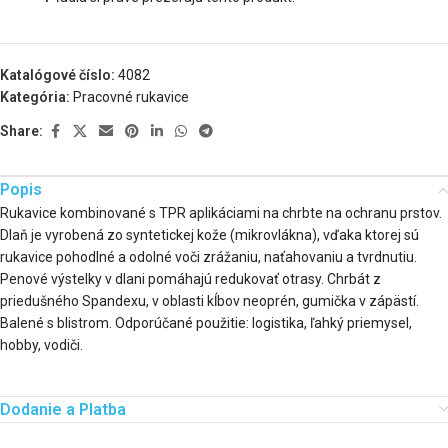
Katalógové číslo:
4082
Kategória:
Pracovné rukavice
Share:
Popis
Rukavice kombinované s TPR aplikáciami na chrbte na ochranu prstov.
Dlaň je vyrobená zo syntetickej kože (mikrovlákna), vďaka ktorej sú
rukavice pohodlné a odolné voči zrážaniu, naťahovaniu a tvrdnutiu.
Penové výstelky v dlani pomáhajú redukovať otrasy. Chrbát z
priedušného Spandexu, v oblasti kĺbov neoprén, gumička v zápästí.
Balené s blistrom. Odporúčané použitie: logistika, ľahký priemysel,
hobby, vodiči.
Dodanie a Platba