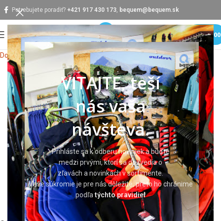
Potrebujete poradiť?
+421 917 430 173
,
bequem@bequem.sk
MENU
0,0
Domov
Pracovné rukavice
VITAJTE, teší
nás vaša
návšteva.
Prihláste sa k odberu noviniek a buďte
medzi prvými, ktorí sa dozvedia o
zľavách a novinkách v sortimente.
Vaše súkromie je pre nás dôležité, preto ho chránime
podľa
týchto pravidiel
Klikni pre zväčšenie