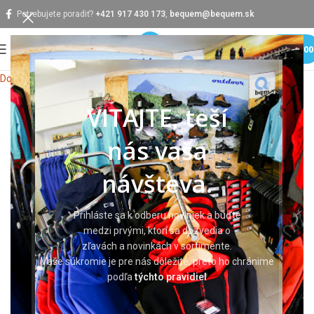
Potrebujete poradiť?
+421 917 430 173
,
bequem@bequem.sk
MENU
0,0
Domov
Pracovné rukavice
VITAJTE, teší
nás vaša
návšteva.
Prihláste sa k odberu noviniek a buďte
medzi prvými, ktorí sa dozvedia o
zľavách a novinkách v sortimente.
Vaše súkromie je pre nás dôležité, preto ho chránime
podľa
týchto pravidiel
Klikni pre zväčšenie