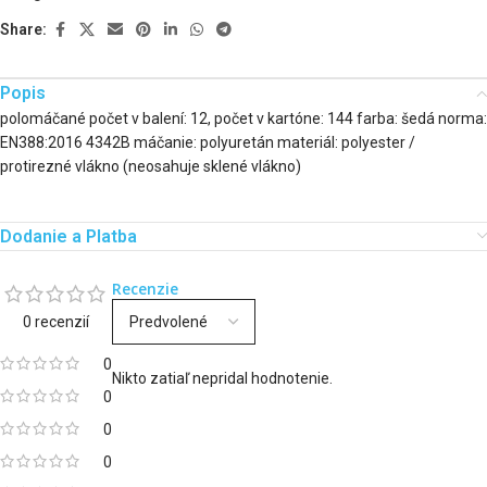
Share:
Popis
polomáčané počet v balení: 12, počet v kartóne: 144 farba: šedá norma:
EN388:2016 4342B máčanie: polyuretán materiál: polyester /
protirezné vlákno (neosahuje sklené vlákno)
Dodanie a Platba
Recenzie
0 recenzií
0
Nikto zatiaľ nepridal hodnotenie.
0
0
0