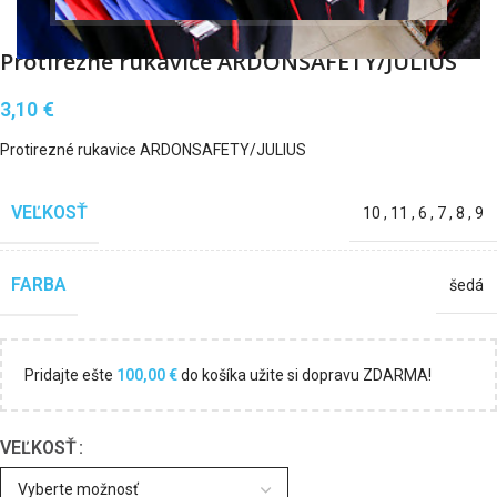
Protirezné rukavice ARDONSAFETY/JULIUS
3,10
€
Protirezné rukavice ARDONSAFETY/JULIUS
VEĽKOSŤ
10
,
11
,
6
,
7
,
8
,
9
FARBA
šedá
Pridajte ešte
100,00
€
do košíka užite si dopravu ZDARMA!
VEĽKOSŤ