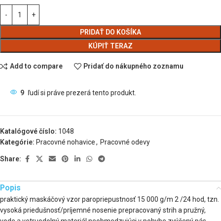
PRIDAŤ DO KOŠÍKA
KÚPIŤ TERAZ
Add to compare
Pridať do nákupného zoznamu
9
ľudí si práve prezerá tento produkt.
Katalógové číslo:
1048
Kategórie:
Pracovné nohavice
,
Pracovné odevy
Share:
Popis
praktický maskáčový vzor paropriepustnosť 15 000 g/m 2 /24 hod, tzn.
vysoká priedušnosť/príjemné nosenie prepracovaný strih a pružný,
vode a vetruodolný materiál neobmedzujúci v pohybe zvýšený pás