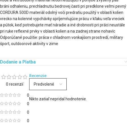
bráni odhaleniu, prechladnutiu bedrovej časti pri predklone veľmi pevný
CORDURA 500D materiál odolný voči predratiu použitý v oblasti kolien
vrecko na kolenné vypchávky spríjemňujúce prácu v kľaku veľa vreciek
a pútok, keď potrebujete mať náradie a iné drobnosti pri práci neustále
pri ruke reflexné prvky v oblasti kolien a na zadnej strane nohavíc
Odporúčané použitie: práca v chladnom vonkajšom prostredí, military
šport, outdoorové aktivity v zime
Dodanie a Platba
Recenzie
0 recenzií
0
Nikto zatiaľ nepridal hodnotenie.
0
0
0