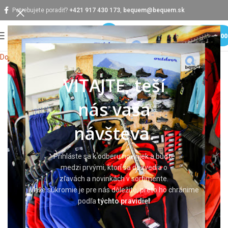
Potrebujete poradiť?
+421 917 430 173
,
bequem@bequem.sk
MENU
0,0
Domov
Pracovné odevy
Pracovné nohavice
VITAJTE, teší
nás vaša
návšteva.
Prihláste sa k odberu noviniek a buďte
medzi prvými, ktorí sa dozvedia o
zľavách a novinkách v sortimente.
Vaše súkromie je pre nás dôležité, preto ho chránime
podľa
týchto pravidiel