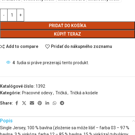
PRIDAŤ DO KOŠÍKA
KÚPIŤ TERAZ
Add to compare
Pridať do nákupného zoznamu
4
ľudia si práve prezerajú tento produkt.
Katalógové číslo:
1392
Kategórie:
Pracovné odevy
,
Tričká
,
Tričká a košele
Share:
Popis
Single Jersey, 100 % bavlna (zloženie sa môže líšiť – farba 03 – 97 %
bavlna, 3 % viskóza, farba 12 – 85 % bavlna, 15 % viskóza) tubulárny