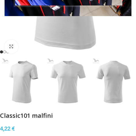
Klikni pre zväčšenie
Classic101 malfini
4,22
€