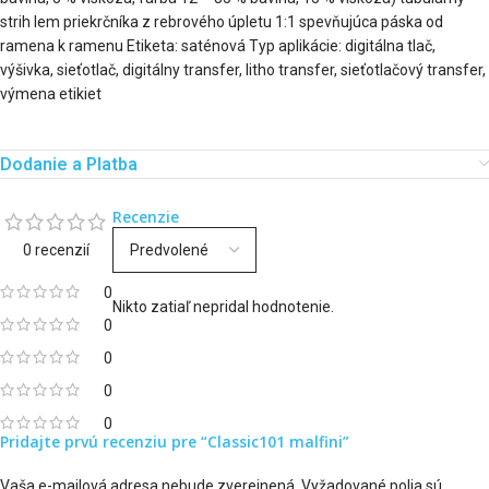
strih lem priekrčníka z rebrového úpletu 1:1 spevňujúca páska od
ramena k ramenu Etiketa: saténová Typ aplikácie: digitálna tlač,
výšivka, sieťotlač, digitálny transfer, litho transfer, sieťotlačový transfer,
výmena etikiet
Dodanie a Platba
Recenzie
0 recenzií
0
Nikto zatiaľ nepridal hodnotenie.
0
0
0
0
Pridajte prvú recenziu pre “Classic101 malfini”
Vaša e-mailová adresa nebude zverejnená.
Vyžadované polia sú