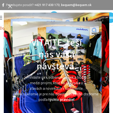
Potrebujete poradiť?
+421 917 430 173
,
bequem@bequem.sk
MENU
0,0
Domov
Pracovné odevy
Tričká a košele
Tričká
VITAJTE, teší
nás vaša
návšteva.
Prihláste sa k odberu noviniek a buďte
medzi prvými, ktorí sa dozvedia o
zľavách a novinkách v sortimente.
Vaše súkromie je pre nás dôležité, preto ho chránime
podľa
týchto pravidiel