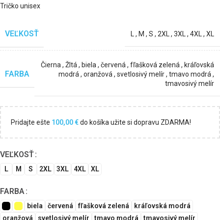
Tričko unisex
VEĽKOSŤ
L
,
M
,
S
,
2XL
,
3XL
,
4XL
,
XL
Čierna
,
Žltá
,
biela
,
červená
,
fľašková zelená
,
kráľovská
FARBA
modrá
,
oranžová
,
svetlosivý melír
,
tmavo modrá
,
tmavosivý melír
Pridajte ešte
100,00
€
do košíka užite si dopravu ZDARMA!
VEĽKOSŤ
L
M
S
2XL
3XL
4XL
XL
FARBA
biela
červená
fľašková zelená
kráľovská modrá
oranžová
svetlosivý melír
tmavo modrá
tmavosivý melír