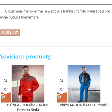
Uložiť moje meno, e-mail a webovú stránku v tomto prehliadači pre
moje budúce komentáre.
Súvisiace produkty
Blúza ARDON®2STRONG
Blúza ARDON®4TECH modrá
červeno-šedá