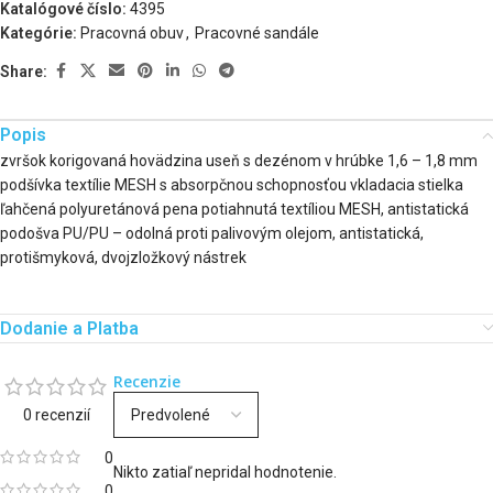
Katalógové číslo:
4395
Kategórie:
Pracovná obuv
,
Pracovné sandále
Share:
Popis
zvršok korigovaná hovädzina useň s dezénom v hrúbke 1,6 – 1,8 mm
podšívka textílie MESH s absorpčnou schopnosťou vkladacia stielka
ľahčená polyuretánová pena potiahnutá textíliou MESH, antistatická
podošva PU/PU – odolná proti palivovým olejom, antistatická,
protišmyková, dvojzložkový nástrek
Dodanie a Platba
Recenzie
0 recenzií
0
Nikto zatiaľ nepridal hodnotenie.
0