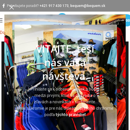
Potrebujete poradiť?
+421 917 430 173
,
bequem@bequem.sk
MENU
0,0
Domov
Pracovná obuv
Pracovné sandále
VITAJTE, teší
nás vaša
návšteva.
Prihláste sa k odberu noviniek a buďte
medzi prvými, ktorí sa dozvedia o
zľavách a novinkách v sortimente.
Vaše súkromie je pre nás dôležité, preto ho chránime
podľa
týchto pravidiel