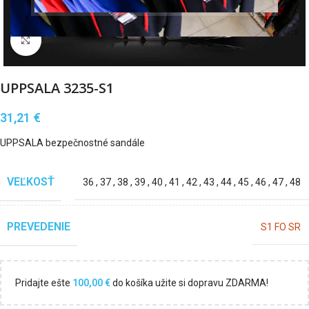
Klikni pre zväčšenie
UPPSALA 3235-S1
31,21
€
UPPSALA bezpečnostné sandále
VEĽKOSŤ
36
,
37
,
38
,
39
,
40
,
41
,
42
,
43
,
44
,
45
,
46
,
47
,
48
PREVEDENIE
S1 FO SR
Pridajte ešte
100,00
€
do košíka užite si dopravu ZDARMA!