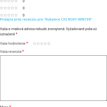
0
0
0
Pridajte prvú recenziu pre “Rukavice CXS ROXY WINTER”
Vaša e-mailová adresa nebude zverejnená.
Vyžadované polia sú
*
označené
*
Vaše hodnotenie
*
Vaša recenzia
*
Meno