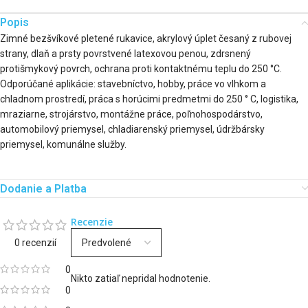
Popis
Zimné bezšvíkové pletené rukavice, akrylový úplet česaný z rubovej
strany, dlaň a prsty povrstvené latexovou penou, zdrsnený
protišmykový povrch, ochrana proti kontaktnému teplu do 250 °C.
Odporúčané aplikácie: stavebníctvo, hobby, práce vo vlhkom a
chladnom prostredí, práca s horúcimi predmetmi do 250 ° C, logistika,
mraziarne, strojárstvo, montážne práce, poľnohospodárstvo,
automobilový priemysel, chladiarenský priemysel, údržbársky
priemysel, komunálne služby.
Dodanie a Platba
Recenzie
0 recenzií
0
Nikto zatiaľ nepridal hodnotenie.
0