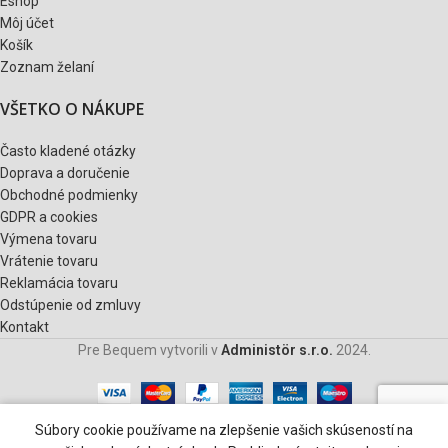
Eshop
Môj účet
Košík
Zoznam želaní
VŠETKO O NÁKUPE
Často kladené otázky
Doprava a doručenie
Obchodné podmienky
GDPR a cookies
Výmena tovaru
Vrátenie tovaru
Reklamácia tovaru
Odstúpenie od zmluvy
Kontakt
Pre Bequem vytvorili v
Administör s.r.o.
2024.
0
Súbory cookie používame na zlepšenie vašich skúseností na
Obchod
Zoznam želaní
Košík
Môj účet