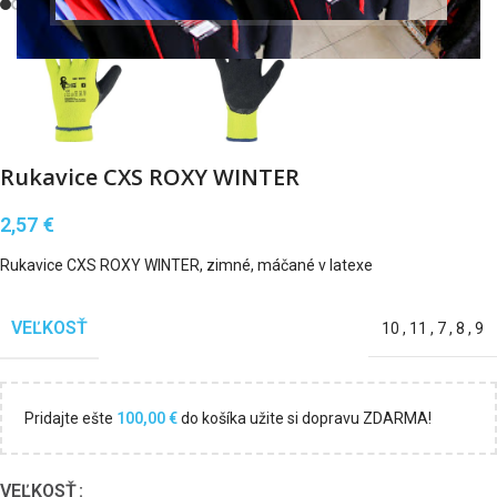
Rukavice CXS ROXY WINTER
2,57
€
Rukavice CXS ROXY WINTER, zimné, máčané v latexe
VEĽKOSŤ
10
,
11
,
7
,
8
,
9
Pridajte ešte
100,00
€
do košíka užite si dopravu ZDARMA!
VEĽKOSŤ