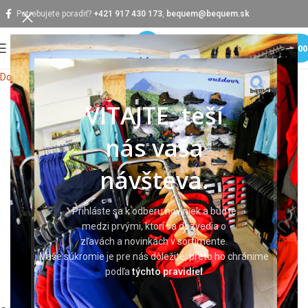
Potrebujete poradiť?
+421 917 430 173
,
bequem@bequem.sk
MENU
0,0
Domov
Pracovné rukavice
VITAJTE, teší
nás vaša
návšteva.
Prihláste sa k odberu noviniek a buďte
medzi prvými, ktorí sa dozvedia o
zľavách a novinkách v sortimente.
Vaše súkromie je pre nás dôležité, preto ho chránime
podľa
týchto pravidiel
Klikni pre zväčšenie