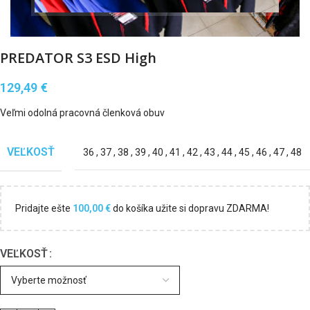
Klikni pre zväčšenie
PREDATOR S3 ESD High
129,49
€
Veľmi odolná pracovná členková obuv
VEĽKOSŤ
36
,
37
,
38
,
39
,
40
,
41
,
42
,
43
,
44
,
45
,
46
,
47
,
48
Pridajte ešte
100,00
€
do košíka užite si dopravu ZDARMA!
VEĽKOSŤ