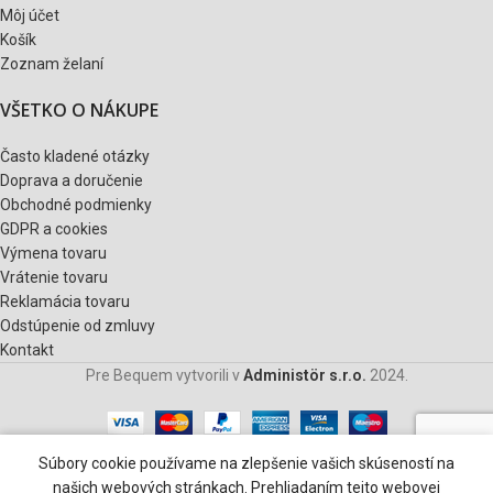
Môj účet
Košík
Zoznam želaní
VŠETKO O NÁKUPE
Často kladené otázky
Doprava a doručenie
Obchodné podmienky
GDPR a cookies
Výmena tovaru
Vrátenie tovaru
Reklamácia tovaru
Odstúpenie od zmluvy
Kontakt
Pre Bequem vytvorili v
Administör s.r.o.
2024.
0
Súbory cookie používame na zlepšenie vašich skúseností na
Obchod
Zoznam želaní
Košík
Môj účet
našich webových stránkach. Prehliadaním tejto webovej