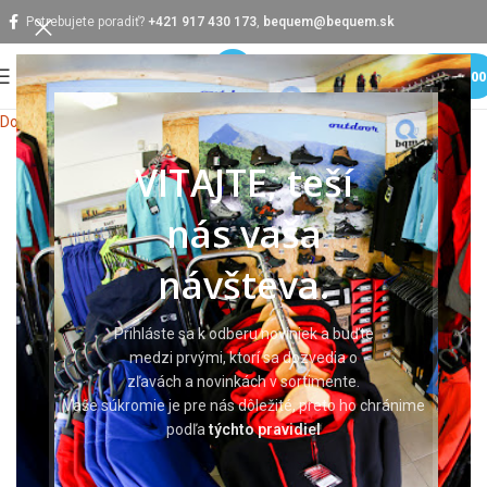
Potrebujete poradiť?
+421 917 430 173
,
bequem@bequem.sk
MENU
0,0
Domov
Pracovná obuv
Členková obuv
VITAJTE, teší
nás vaša
návšteva.
Prihláste sa k odberu noviniek a buďte
medzi prvými, ktorí sa dozvedia o
zľavách a novinkách v sortimente.
Vaše súkromie je pre nás dôležité, preto ho chránime
podľa
týchto pravidiel