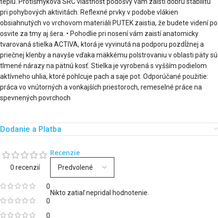
teplu. Protišmyková SRC vlastnosť podošvy vám zaistí dobrú stabilitu
pri pohybových aktivitách. Reflexné prvky v podobe vlákien
obsiahnutých vo vrchovom materiáli PUTEK zaistia, že budete videní po
osvite za tmy aj šera. • Pohodlie pri nosení vám zaistí anatomicky
tvarovaná stielka ACTIVA, ktorá je vyvinutá na podporu pozdĺžnej a
priečnej klenby a navyše vďaka mäkkému polstrovaniu v oblasti päty sú
tlmené nárazy na pätnú kosť. Stielka je vyrobená s vyšším podielom
aktívneho uhlia, ktoré pohlcuje pach a saje pot. Odporúčané použitie:
práca vo vnútorných a vonkajších priestoroch, remeselné práce na
spevnených povrchoch
Dodanie a Platba
Recenzie
0 recenzií
0
Nikto zatiaľ nepridal hodnotenie.
0
0