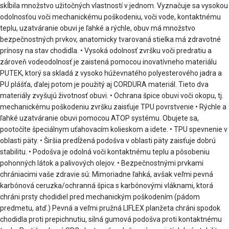
skĺbila množstvo užitočných vlastností v jednom. Vyznačuje sa vysokou
odolnosťou voči mechanickému poškodeniu, voči vode, kontaktnému
teplu, uzatváranie obuvi je ľahké a rýchle, obuv má množstvo
bezpečnostných prvkov, anatomicky tvarovaná stielka má zdravotné
prínosy na stav chodidla. • Vysoká odolnosť zvršku voči predratiu a
zároveň vodeodolnosť je zaistená pomocou inovatívneho materiálu
PUTEK, ktorý sa skladá z vysoko húževnatého polyesterového jadra a
PU plášťa, ďalej potom je použitý aj CORDURA materiál. Tieto dva
materiály zvyšujú životnosť obuvi. • Ochrana špice obuvi voči okopu, tj.
mechanickému poškodeniu zvršku zaisťuje TPU povrstvenie • Rýchle a
ľahké uzatváranie obuvi pomocou ATOP systému. Obujete sa,
pootočíte špeciálnym uťahovacím kolieskom a idete. • TPU spevnenie v
oblasti päty. • Širšia predĺžená podošva v oblasti päty zaisťuje dobrú
stabilitu. • Podošva je odolná voči kontaktnému teplu a pôsobeniu
pohonných látok a palivových olejov. • Bezpečnostnými prvkami
chrániacimi vaše zdravie sú: Mimoriadne ľahká, avšak veľmi pevná
karbónová ceruzka/ochranná špica s karbónovými vláknami, ktorá
chráni prsty chodidiel pred mechanickým poškodením (pádom
predmetu, atď.) Pevná a veľmi pružná LIFLEX planžeta chráni spodok
chodidla proti prepichnutiu, silná gumová podošva proti kontaktnému