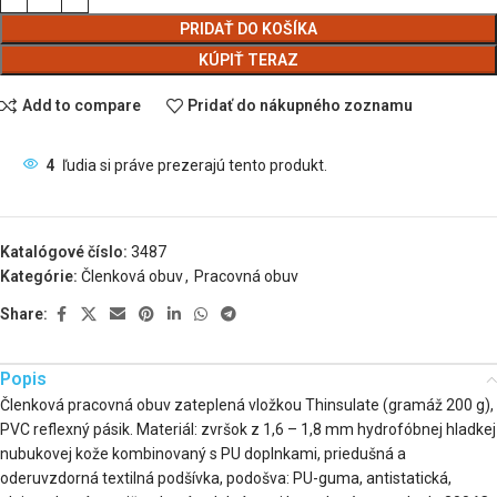
PRIDAŤ DO KOŠÍKA
KÚPIŤ TERAZ
Add to compare
Pridať do nákupného zoznamu
4
ľudia si práve prezerajú tento produkt.
Katalógové číslo:
3487
Kategórie:
Členková obuv
,
Pracovná obuv
Share:
Popis
Členková pracovná obuv zateplená vložkou Thinsulate (gramáž 200 g),
PVC reflexný pásik. Materiál: zvršok z 1,6 – 1,8 mm hydrofóbnej hladkej
nubukovej kože kombinovaný s PU doplnkami, priedušná a
oderuvzdorná textilná podšívka, podošva: PU-guma, antistatická,