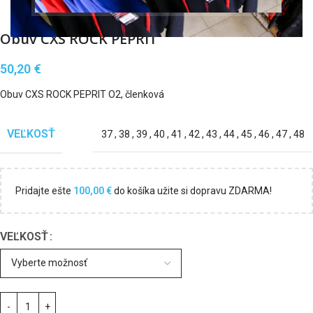
Obuv CXS ROCK PEPRIT
50,20
€
Obuv CXS ROCK PEPRIT O2, členková
VEĽKOSŤ
37
,
38
,
39
,
40
,
41
,
42
,
43
,
44
,
45
,
46
,
47
,
48
Pridajte ešte
100,00
€
do košíka užite si dopravu ZDARMA!
VEĽKOSŤ