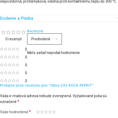
olejovzdorná, protišmyková, odolná proti kontaktnému teplu do 300 °C.
Dodanie a Platba
Recenzie
0 recenzií
0
Nikto zatiaľ nepridal hodnotenie.
0
0
0
0
Pridajte prvú recenziu pre “Obuv CXS ROCK PEPRIT”
Vaša e-mailová adresa nebude zverejnená.
Vyžadované polia sú
*
označené
*
Vaše hodnotenie