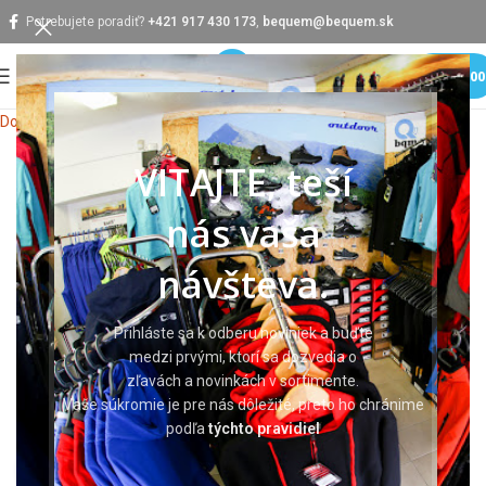
Potrebujete poradiť?
+421 917 430 173
,
bequem@bequem.sk
MENU
0,0
Domov
Pracovná obuv
Členková obuv
VITAJTE, teší
nás vaša
návšteva.
Prihláste sa k odberu noviniek a buďte
medzi prvými, ktorí sa dozvedia o
zľavách a novinkách v sortimente.
Vaše súkromie je pre nás dôležité, preto ho chránime
podľa
týchto pravidiel
Klikni pre zväčšenie