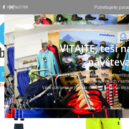
Potrebujete pora
NEWSLETTER
VITAJTE, teší 
návšteva
PREHLIADAŤ KATEGÓRIE
DOMOV
OBCHOD
VLASTNÁ P
Prihláste sa k odberu noviniek a buďte medzi p
zľavách a novinkách v sort
Domov
Pracovné odevy
Pracovné nohavice
Nohavice CXS HALIFAX
Vaše súkromie je pre nás dôležité, preto ho ch