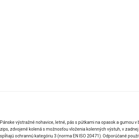
Pánske výstražné nohavice, letné, pás s pútkami na opasok a gumou v b
zips, zdvojené kolená s možnosťou vloženia kolenných výstuh, v zadnej k
spĺňajú ochrannú kategóriu 3 (norma EN ISO 20471). Odporúčané použitie: 