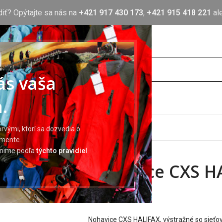
diť? Opýtajte sa nás na
+421 917 430 173
,
+421 915 418 221
al
nás vaša
.
OTLAČ
BLOG
O NÁS
KONTAKT
rvými, ktorí sa dozvedia o
imente.
ránime podľa
týchto pravidiel
Nohavice CXS H
42,91
€
Nohavice CXS HALIFAX, výstražné so sieťov