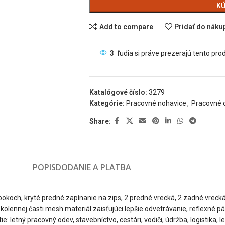
KÚ
Add to compare
Pridať do nák
3
ľudia si práve prezerajú tento pro
Katalógové číslo:
3279
Kategórie:
Pracovné nohavice
,
Pracovné 
Share:
POPIS
DODANIE A PLATBA
okoch, kryté predné zapínanie na zips, 2 predné vrecká, 2 zadné vrecká
olennej časti mesh materiál zaisťujúci lepšie odvetrávanie, reflexné pás
letný pracovný odev, stavebníctvo, cestári, vodiči, údržba, logistika, l