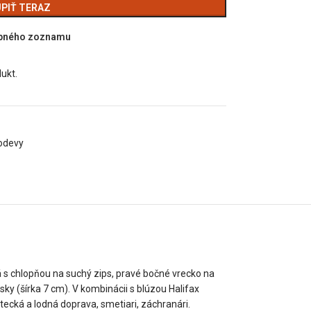
PIŤ TERAZ
upného zoznamu
dukt.
odevy
 s chlopňou na suchý zips, pravé bočné vrecko na
ky (šírka 7 cm). V kombinácii s blúzou Halifax
etecká a lodná doprava, smetiari, záchranári.