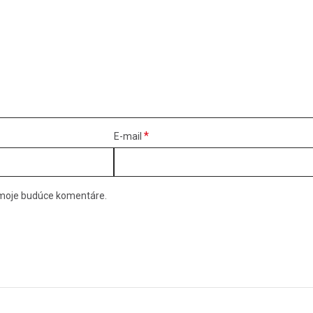
*
E-mail
e moje budúce komentáre.