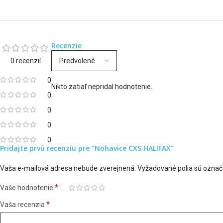
Recenzie
0 recenzií
0
Nikto zatiaľ nepridal hodnotenie.
0
0
0
0
Pridajte prvú recenziu pre “Nohavice CXS HALIFAX”
Vaša e-mailová adresa nebude zverejnená.
Vyžadované polia sú ozna
*
Vaše hodnotenie
*
Vaša recenzia