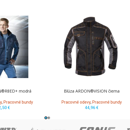
N®R8ED+ modrá
Blúza ARDON®VISION čierna
y
,
Pracovné bundy
Pracovné odevy
,
Pracovné bundy
2,50
€
44,96
€