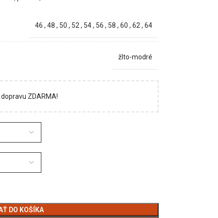
46
,
48
,
50
,
52
,
54
,
56
,
58
,
60
,
62
,
64
žlto-modré
si dopravu ZDARMA!
AŤ DO KOŠÍKA