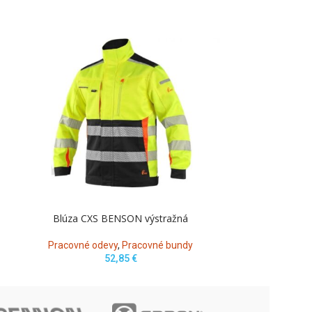
Blúza CXS BENSON výstražná
Blúz
Pracovné odevy
,
Pracovné bundy
Pracovné o
52,85
€