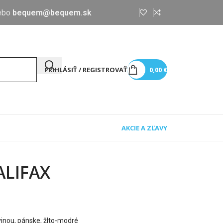
ebo
bequem@bequem.sk
PRIHLÁSIŤ / REGISTROVAŤ
0,00
€
AKCIE A ZĽAVY
ALIFAX
inou, pánske, žlto-modré