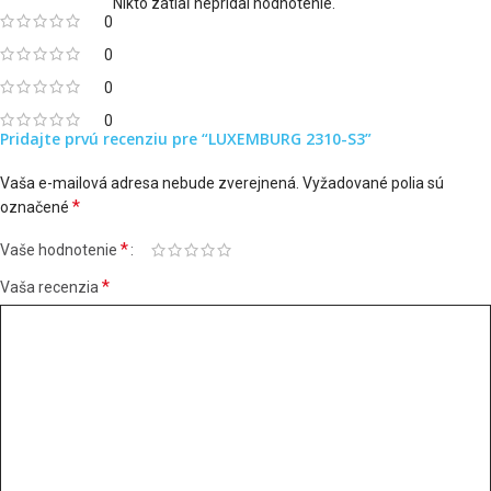
Nikto zatiaľ nepridal hodnotenie.
0
0
0
0
Pridajte prvú recenziu pre “LUXEMBURG 2310-S3”
Vaša e-mailová adresa nebude zverejnená.
Vyžadované polia sú
*
označené
*
Vaše hodnotenie
*
Vaša recenzia