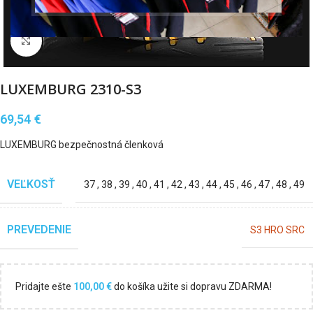
Klikni pre zväčšenie
LUXEMBURG 2310-S3
69,54
€
LUXEMBURG bezpečnostná členková
VEĽKOSŤ
37
,
38
,
39
,
40
,
41
,
42
,
43
,
44
,
45
,
46
,
47
,
48
,
49
PREVEDENIE
S3 HRO SRC
Pridajte ešte
100,00
€
do košíka užite si dopravu ZDARMA!