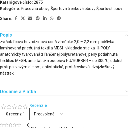
Katalógové číslo:
2875
Kategórie:
Pracovná obuv
,
Športová členková obuv
,
Športová obuv
Share:
Popis
zvršok lícová hovädzinová useň v hrúbke 2,0 – 2,2 mm podšívka
laminovaná priedušná textília MESH vkladacia stielka HI-POLY –
anatomicky tvarovaná z ľahčenej polyuretánovej peny potiahnutá
textíliou MESH, antistatická podošva PU/RUBBER – do 300°C, odolná
proti palivovým olejom, antistatická, protišmyková, dvojzložkový
nástrek
Dodanie a Platba
Recenzie
0 recenzií
0