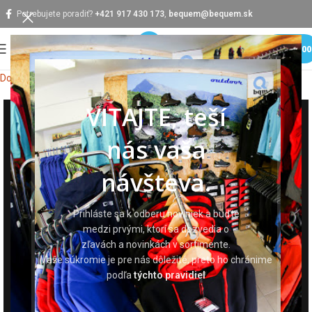
Potrebujete poradiť?
+421 917 430 173
,
bequem@bequem.sk
MENU
0,0
Domov
Pracovná obuv
Športová obuv
Športová členková obuv
VITAJTE, teší
nás vaša
návšteva.
Prihláste sa k odberu noviniek a buďte
medzi prvými, ktorí sa dozvedia o
zľavách a novinkách v sortimente.
Vaše súkromie je pre nás dôležité, preto ho chránime
podľa
týchto pravidiel