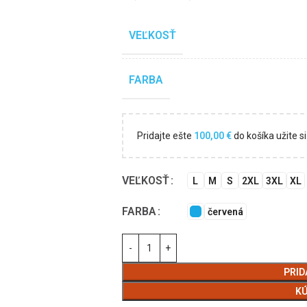
VEĽKOSŤ
FARBA
Pridajte ešte
100,00
€
do košíka užite 
VEĽKOSŤ
L
M
S
2XL
3XL
XL
FARBA
červená
PRID
KÚ