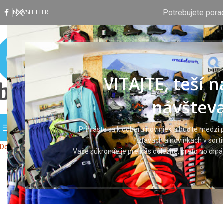
Potrebujete pora
NEWSLETTER
VITAJTE, teší 
návšteva
PREHLIADAŤ KATEGÓRIE
DOMOV
OBCHOD
VLASTNÁ P
Prihláste sa k odberu noviniek a buďte medzi p
zľavách a novinkách v sort
Domov
Pracovné odevy
Tričká a košele
Košeľa ARDON®URBAN
Vaše súkromie je pre nás dôležité, preto ho ch