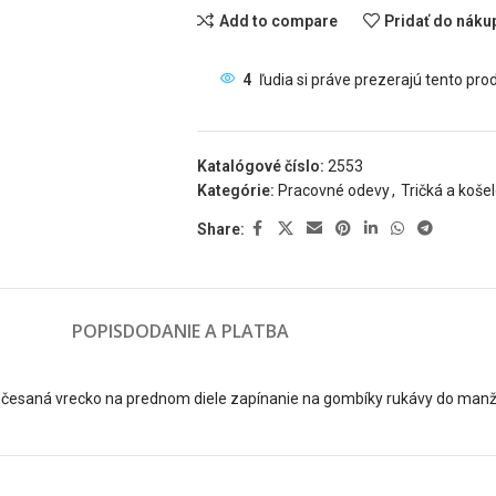
Add to compare
Pridať do nák
4
ľudia si práve prezerajú tento pro
Katalógové číslo:
2553
Kategórie:
Pracovné odevy
,
Tričká a koše
Share:
POPIS
DODANIE A PLATBA
počesaná vrecko na prednom diele zapínanie na gombíky rukávy do man