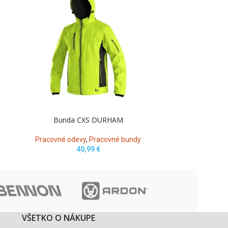
Bunda CXS DURHAM
Bunda
Pracovné odevy
,
Pracovné bundy
Pracovné o
40,99
€
VŠETKO O NÁKUPE