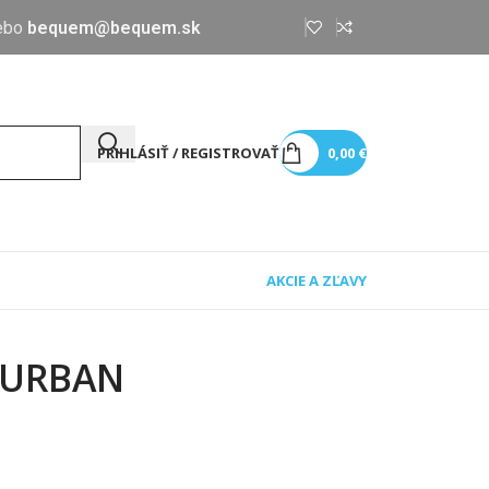
ebo
bequem@bequem.sk
PRIHLÁSIŤ / REGISTROVAŤ
0,00
€
AKCIE A ZĽAVY
®URBAN