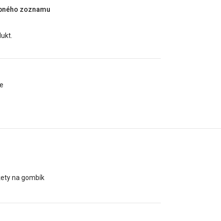
upného zoznamu
dukt.
le
žety na gombík