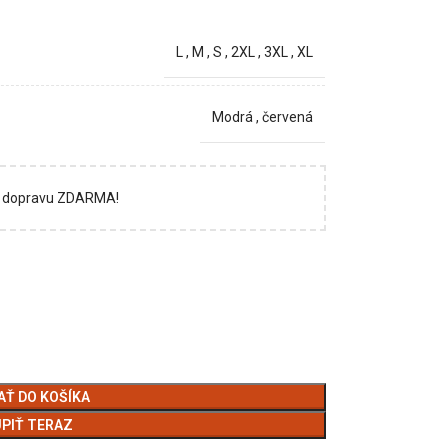
L
,
M
,
S
,
2XL
,
3XL
,
XL
Modrá
,
červená
si dopravu ZDARMA!
AŤ DO KOŠÍKA
PIŤ TERAZ