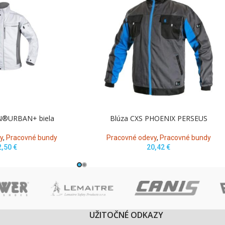
N®URBAN+ biela
Blúza CXS PHOENIX PERSEUS
y
,
Pracovné bundy
Pracovné odevy
,
Pracovné bundy
2,50
€
20,42
€
UŽITOČNÉ ODKAZY