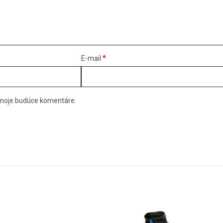
*
E-mail
e moje budúce komentáre.