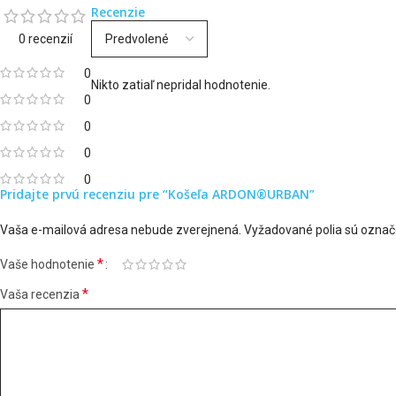
Recenzie
0 recenzií
0
Nikto zatiaľ nepridal hodnotenie.
0
0
0
0
Pridajte prvú recenziu pre “Košeľa ARDON®URBAN”
Vaša e-mailová adresa nebude zverejnená.
Vyžadované polia sú ozna
*
Vaše hodnotenie
*
Vaša recenzia