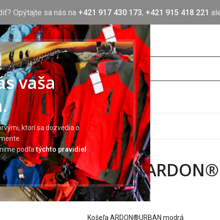
diť? Opýtajte sa nás na
+421 917 430 173
,
+421 915 418 221
al
nás vaša
.
OTLAČ
BLOG
O NÁS
KONTAKT
rvými, ktorí sa dozvedia o
imente.
ránime podľa
týchto pravidiel
Košeľa ARDON
16,00
€
Košeľa ARDON®URBAN modrá