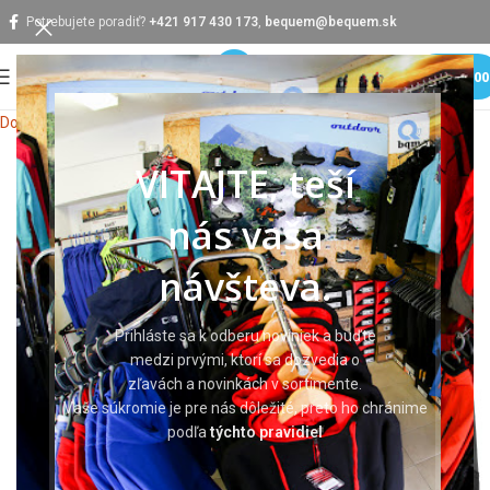
Potrebujete poradiť?
+421 917 430 173
,
bequem@bequem.sk
MENU
0,0
Domov
Pracovné odevy
Pracovné bundy
VITAJTE, teší
nás vaša
návšteva.
Prihláste sa k odberu noviniek a buďte
medzi prvými, ktorí sa dozvedia o
zľavách a novinkách v sortimente.
Vaše súkromie je pre nás dôležité, preto ho chránime
podľa
týchto pravidiel