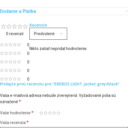
Dodanie a Platba
Recenzie
0 recenzií
0
Nikto zatiaľ nepridal hodnotenie.
0
0
0
0
Pridajte prvú recenziu pre “EREBOS LIGHT Jacket grey/black”
Vaša e-mailová adresa nebude zverejnená.
Vyžadované polia sú
*
označené
*
Vaše hodnotenie
*
Vaša recenzia