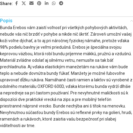
Share:
Popis
Bunda Erebos vám zaistí voľnosť pri všetkých pohybových aktivitách,
nebude vás nič brzdiť v pohybe a nikde nič škrtiť. Zároveň umožní vašej
koži voľne dýchať, a to aj pri náročnej fyzickej námahe, pretože vďaka
98% podielu bavlny je veľmi priedušná. Erebos je špeciálna svojou
keprovou väzbou, ktorá robí bundu príjemne mäkkú, pružnú a vzdušnú.
Materiál zvládne odolať aj silnému vetru, nemusíte sa tak báť
prechladnutia. Aj vďaka elastickým manežetám na rukáve vám bude
teplo a nebude dovnútra bundy fúkať. Manžety je možné ľubovoľne
upravovať dĺžku rukáva. Namáhané časti ramien a lakťov sú vyrobené z
odolného materiálu OXFORD 600D, vďaka ktorému bunda vydrží dlhšie
a nepredreje sa pri častom používaní. Pre nevyhnutné maličkosti sú k
dispozícii dve praktické vrecká na zips a pre mobilný telefón
priestranné náprsné vrecko. Bunde nechýba ani š títok na menovku.
Nevyhnutnou súčasťou bundy Erebos sú reflexné prvky na golieri, hrudi,
ramenách a rukávoch, ktoré zaistia vašu bezpečnosť pri slabej
viditeľnosti av tme.