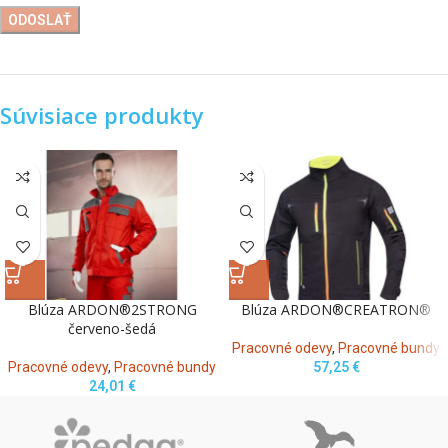
Súvisiace produkty
Blúza ARDON®2STRONG
Blúza ARDON®CREATRON®
červeno-šedá
Pracovné odevy
,
Pracovné bundy
Pracovné odevy
,
Pracovné bundy
57,25
€
24,01
€