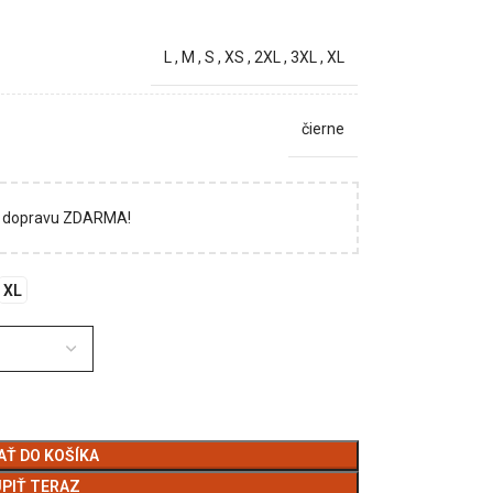
L
,
M
,
S
,
XS
,
2XL
,
3XL
,
XL
čierne
si dopravu ZDARMA!
XL
AŤ DO KOŠÍKA
PIŤ TERAZ