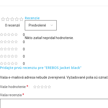
Recenzie
0 recenzií
0
Nikto zatiaľ nepridal hodnotenie.
0
0
0
0
Pridajte prvú recenziu pre “EREBOS Jacket black”
Vaša e-mailová adresa nebude zverejnená.
Vyžadované polia sú ozna
*
Vaše hodnotenie
*
Vaša recenzia