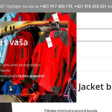
diť? Opýtajte sa nás na
+421 917 430 173
,
+421 915 418 221
al
nás vaša
.
OTLAČ
BLOG
O NÁS
KONTAKT
rvými, ktorí sa dozvedia o
imente.
ránime podľa
týchto pravidiel
EREBOS Jacket b
40,12
€
Pánska strečová pracovná bunda