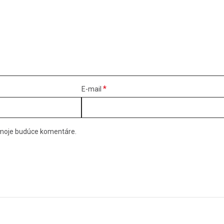
*
E-mail
e moje budúce komentáre.