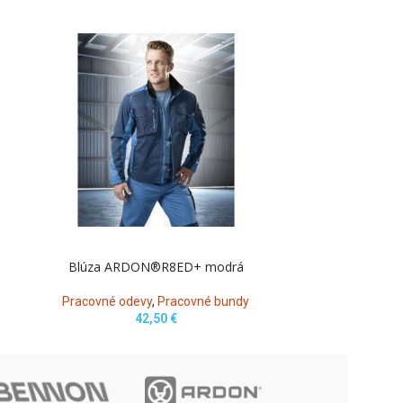
Blúza ARDON®R8ED+ modrá
Blúza AR
Pracovné odevy
,
Pracovné bundy
Pracovné o
42,50
€