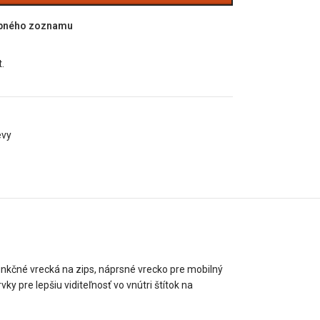
upného zoznamu
.
evy
nkčné vrecká na zips, náprsné vrecko pre mobilný
y pre lepšiu viditeľnosť vo vnútri štítok na