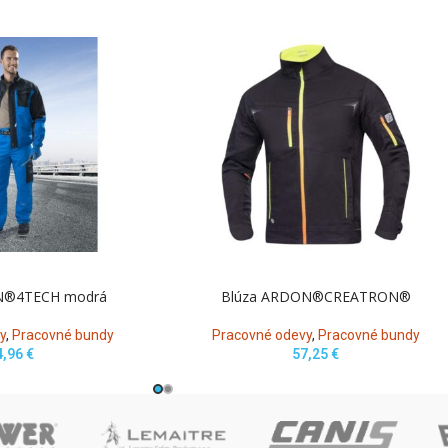
N®4TECH modrá
Blúza ARDON®CREATRON®
y
,
Pracovné bundy
Pracovné odevy
,
Pracovné bundy
4,96
€
57,25
€