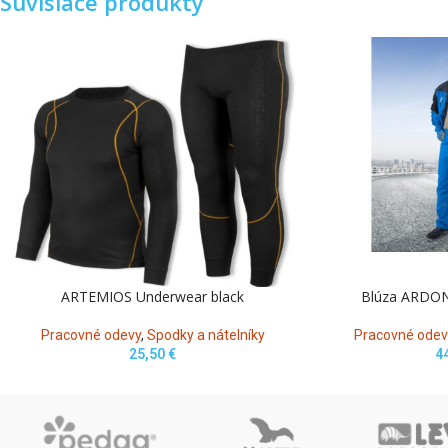
Súvisiace produkty
ARTEMIOS Underwear black
Blúza ARDO
Pracovné odevy
,
Spodky a nátelníky
Pracovné odev
25,50
€
4