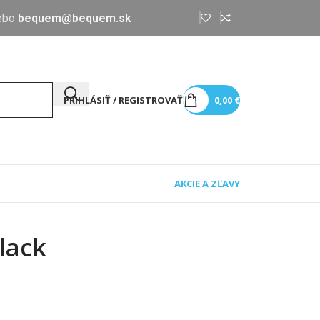
ebo
bequem@bequem.sk
PRIHLÁSIŤ / REGISTROVAŤ
0,00
€
AKCIE A ZĽAVY
lack