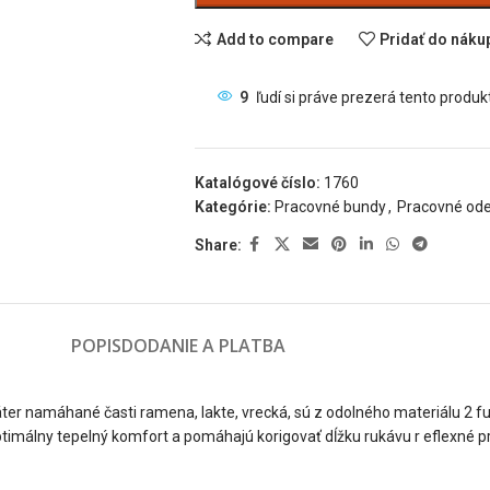
Add to compare
Pridať do nák
9
ľudí si práve prezerá tento produkt
Katalógové číslo:
1760
Kategórie:
Pracovné bundy
,
Pracovné od
Share:
POPIS
DODANIE A PLATBA
r namáhané časti ramena, lakte, vrecká, sú z odolného materiálu 2 fu
imálny tepelný komfort a pomáhajú korigovať dĺžku rukávu r eflexné prvk