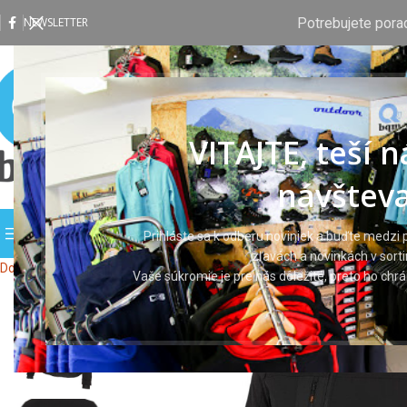
Potrebujete pora
NEWSLETTER
VITAJTE, teší 
návšteva
PREHLIADAŤ KATEGÓRIE
DOMOV
OBCHOD
VLASTNÁ P
Prihláste sa k odberu noviniek a buďte medzi p
zľavách a novinkách v sort
Domov
Pracovné odevy
Pracovné bundy
EREBOS Jacket black
Vaše súkromie je pre nás dôležité, preto ho ch