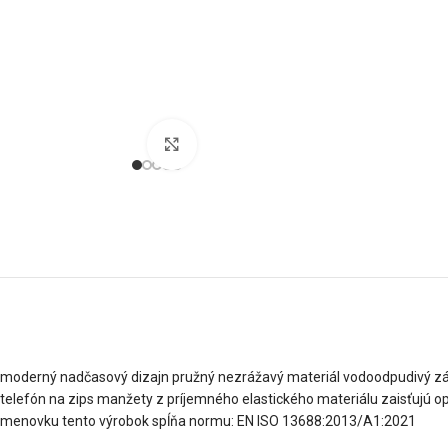
Klikni pre zväčšenie
moderný nadčasový dizajn pružný nezrážavý materiál vodoodpudivý záte
telefón na zips manžety z príjemného elastického materiálu zaisťujú opt
menovku tento výrobok spĺňa normu: EN ISO 13688:2013/A1:2021