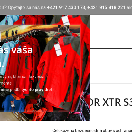
diť? Opýtajte sa nás na
+421 917 430 173
,
+421 915 418 221
al
nás vaša
.
OTLAČ
BLOG
O NÁS
KONTAKT
rvými, ktorí sa dozvedia o
imente.
ránime podľa
týchto pravidiel
DURATOR XTR S
80,92
€
Celokožená bezpečnostná obuv s ochranou