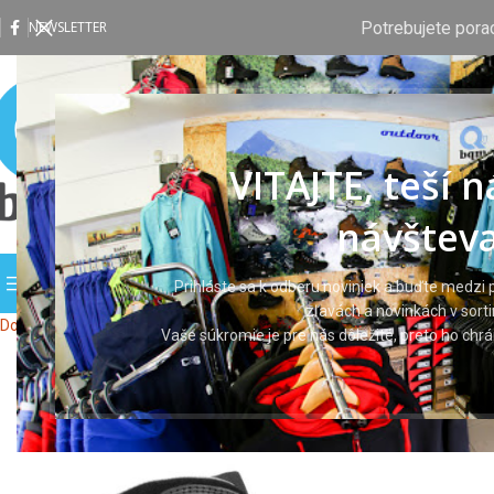
Potrebujete pora
NEWSLETTER
VITAJTE, teší 
návšteva
PREHLIADAŤ KATEGÓRIE
DOMOV
OBCHOD
VLASTNÁ P
Prihláste sa k odberu noviniek a buďte medzi p
zľavách a novinkách v sort
Domov
Pracovná obuv
Členková obuv
DURATOR XTR S3 NM High
Vaše súkromie je pre nás dôležité, preto ho ch