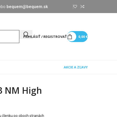
ebo
bequem@bequem.sk
PRIHLÁSIŤ / REGISTROVAŤ
0,00
€
AKCIE A ZĽAVY
3 NM High
 členku po oboch stranách