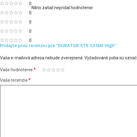
0
Nikto zatiaľ nepridal hodnotenie.
0
0
0
0
Pridajte prvú recenziu pre “DURATOR XTR S3 NM High”
Vaša e-mailová adresa nebude zverejnená.
Vyžadované polia sú ozna
*
Vaše hodnotenie
*
Vaša recenzia