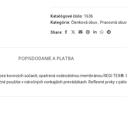
Katalógové číslo:
1636
Kategórie:
Členková obuv
,
Pracovná obuv
Share:
POPIS
DODANIE A PLATBA
, bez kovových súčastí, opatrená vodeodolnou membránou REGI-TEX®.
použitie v náročných vonkajších prevádzkach. Reflexné prvky v pätovej 