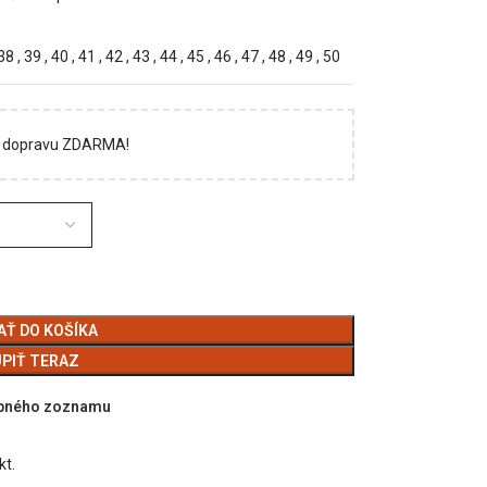
38
,
39
,
40
,
41
,
42
,
43
,
44
,
45
,
46
,
47
,
48
,
49
,
50
si dopravu ZDARMA!
AŤ DO KOŠÍKA
PIŤ TERAZ
upného zoznamu
kt.