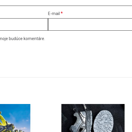
*
E-mail
e moje budúce komentáre.