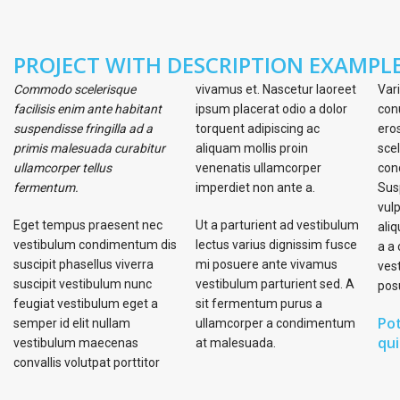
PROJECT WITH DESCRIPTION EXAMPL
Commodo scelerisque
vivamus et. Nascetur laoreet
Vari
facilisis enim ante habitant
ipsum placerat odio a dolor
con
suspendisse fringilla ad a
torquent adipiscing ac
ero
primis malesuada curabitur
aliquam mollis proin
sce
ullamcorper tellus
venenatis ullamcorper
con
fermentum.
imperdiet non ante a.
Sus
vul
Eget tempus praesent nec
Ut a parturient ad vestibulum
ali
vestibulum condimentum dis
lectus varius dignissim fusce
a a
suscipit phasellus viverra
mi posuere ante vivamus
ves
suscipit vestibulum nunc
vestibulum parturient sed. A
posu
feugiat vestibulum eget a
sit fermentum purus a
Pot
semper id elit nullam
ullamcorper a condimentum
qu
vestibulum maecenas
at malesuada.
convallis volutpat porttitor