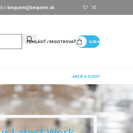
ebo
bequem@bequem.sk
PRIHLÁSIŤ / REGISTROVAŤ
0,00
€
AKCIE A ZĽAVY
ur Latest Work