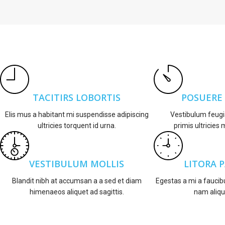
TACITIRS LOBORTIS
POSUERE
Elis mus a habitant mi suspendisse adipiscing
Vestibulum feugi
ultricies torquent id urna.
primis ultricies 
VESTIBULUM MOLLIS
LITORA 
Blandit nibh at accumsan a a sed et diam
Egestas a mi a fauci
himenaeos aliquet ad sagittis.
nam aliqu