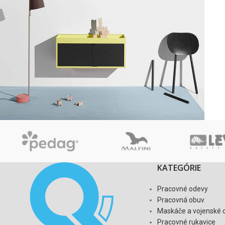
Suspendisse quam at vestibulum
Kitchen
KATEGÓRIE
Pracovné odevy
Pracovná obuv
Maskáče a vojenské 
Pracovné rukavice