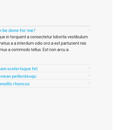
n be done for me?
ue in torquent a consectetur lobortis vestibulum
etus a a interdum odio orci a est parturient nisi
mus a commodo tellus. Est non arcu a.
lam scelerisque fel
enean pellentesqu
s mollis rhoncus