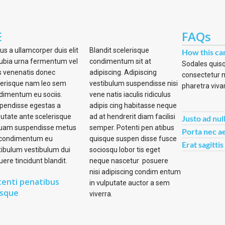
E
FAQs
us a ullamcorper duis elit
Blandit scelerisque
How this ca
ubia urna fermentum vel
condimentum sit at
Sodales quisq
s venenatis donec
adipiscing. Adipiscing
consectetur m
lerisque nam leo sem
vestibulum suspendisse nisi
pharetra viva
dimentum eu sociis.
vene natis iaculis ridiculus
pendisse egestas a
adipis cing habitasse neque
putate ante scelerisque
ad at hendrerit diam facilisi
Justo ad nul
quam suspendisse metus
semper. Potenti pen atibus
Porta nec a
 condimentum eu
quisque suspen disse fusce
Erat sagitti
tibulum vestibulum dui
sociosqu lobor tis eget
ere tincidunt blandit.
neque nascetur posuere
nisi adipiscing condim entum
enti penatibus
in vulputate auctor a sem
isque
viverra.