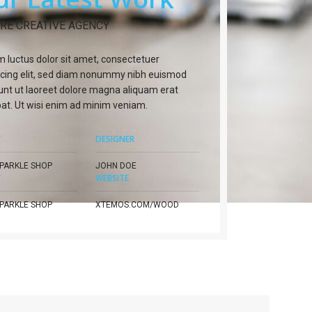
RE CREATIVE AGENCY
 luctus dolor sit amet, consectetuer
scing elit, sed diam nonummy nibh euismod
dunt ut laoreet dolore magna aliquam erat
pat. Ut wisi enim ad minim veniam.
T
DESIGNER
PARKLE SHOP
JOHN DOE
T
WEBSITE
PARKLE SHOP
XTEMOS.COM/WOOD