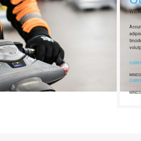
WE A
Accum
adipi
tinci
volut
CLIEN
MINDS
CLIEN
MINDS