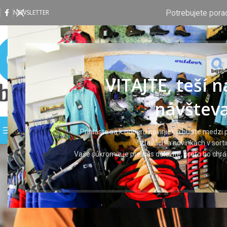
Potrebujete pora
NEWSLETTER
VITAJTE, teší 
návšteva
PREHLIADAŤ KATEGÓRIE
DOMOV
OBCHOD
VLASTNÁ P
Prihláste sa k odberu noviniek a buďte medzi p
zľavách a novinkách v sort
Vaše súkromie je pre nás dôležité, preto ho ch