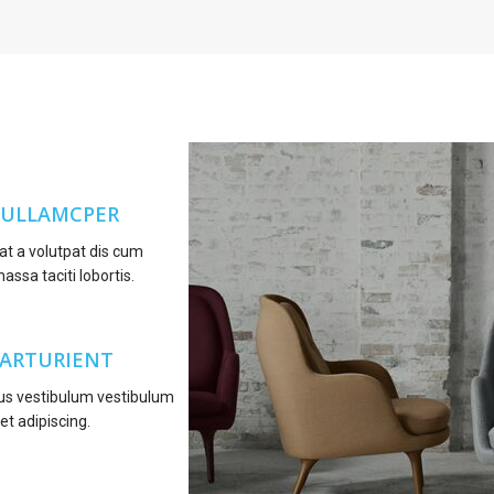
 ULLAMCPER
at a volutpat dis cum
massa taciti lobortis.
PARTURIENT
bus vestibulum vestibulum
et adipiscing.