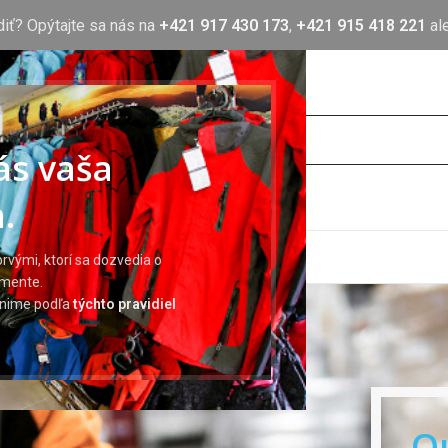
diť? Opýtajte sa nás na
+421 917 430 173
,
+421 915 418 221
al
nás vaša
.
OTLAČ
BLOG
O NÁS
KONTAKT
rvými, ktorí sa dozvedia o
imente.
Portfolio
ránime podľa
týchto pravidiel
Domov
Portfolio
Leo uteu ullamcorper
O