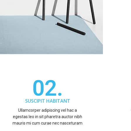
02.
SUSCIPIT HABITANT
Ullamcorper adipiscing vel hac a
egestas leo in sit pharetra auctor nibh
mauris mi cum curae nec nasceturam