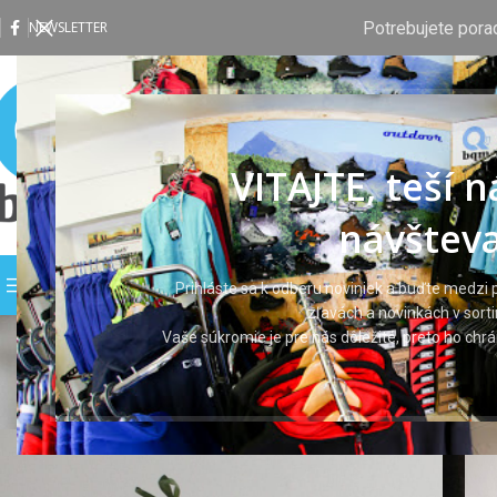
Potrebujete pora
NEWSLETTER
VITAJTE, teší 
návšteva
PREHLIADAŤ KATEGÓRIE
DOMOV
OBCHOD
VLASTNÁ P
Prihláste sa k odberu noviniek a buďte medzi p
zľavách a novinkách v sort
Vaše súkromie je pre nás dôležité, preto ho ch