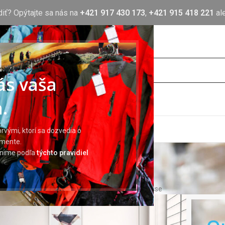
diť? Opýtajte sa nás na
+421 917 430 173
,
+421 915 418 221
al
nás vaša
.
OTLAČ
BLOG
O NÁS
KONTAKT
rvými, ktorí sa dozvedia o
imente.
Portfolio
ránime podľa
týchto pravidiel
Domov
Portfolio
Et vestibulum quis a suspendisse