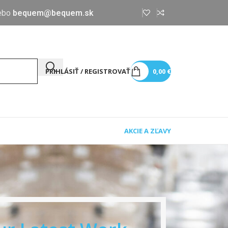
ebo
bequem@bequem.sk
PRIHLÁSIŤ / REGISTROVAŤ
0,00
€
AKCIE A ZĽAVY