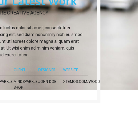
ur Latest Work
RE CREATIVE AGENCY
 luctus dolor sit amet, consectetuer
scing elit, sed diam nonummy nibh euismod
dunt ut laoreet dolore magna aliquam erat
pat. Ut wisi enim ad minim veniam, quis
d exerci tation.
T
CLIENT
DESIGNER
WEBSITE
PARKLE
MINDSPARKLE
JOHN DOE
XTEMOS.COM/WOOD
SHOP