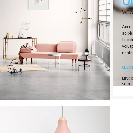
O
WE A
Accum
adipi
tinci
volut
nostru
CLIEN
MINDS
SHOP