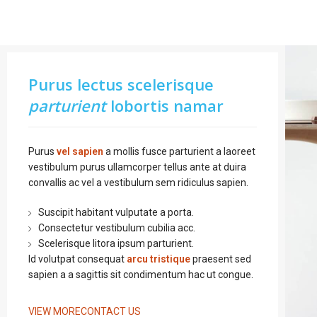
Purus lectus scelerisque
parturient
lobortis namar
Purus
vel sapien
a mollis fusce parturient a laoreet
vestibulum purus ullamcorper tellus ante at duira
convallis ac vel a vestibulum sem ridiculus sapien.
Suscipit habitant vulputate a porta.
Consectetur vestibulum cubilia acc.
Scelerisque litora ipsum parturient.
Id volutpat consequat
arcu tristique
praesent sed
sapien a a sagittis sit condimentum hac ut congue.
VIEW MORE
CONTACT US