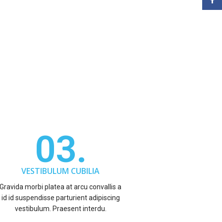
Face
03.
VESTIBULUM CUBILIA
Gravida morbi platea at arcu convallis a
id id suspendisse parturient adipiscing
vestibulum. Praesent interdu.